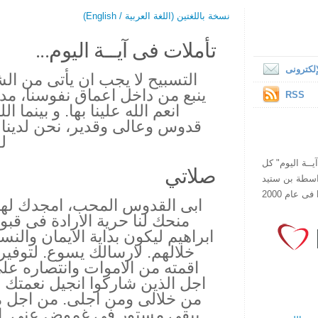
نسخة باللغتين (اللغة العربية / English)
تأملات فى آيــة اليوم...
لكترونى
التسبيح لا يجب ان يأتى من ا
ينبع من داخل اعماق نفوسنا، مد
RSS
انعم الله علينا بها. و بينما 
قدوس وعالى وقدير، نحن لدينا
ل
ص يقرأ "آيــة اليوم" كل
صلاتي
هذا الموقع فى عام 1998 بواسطة بن ستيد
ابى القدوس المحب، امجدك لهد
منحك لنا حرية الارادة فى قبو
ابراهيم ليكون بداية الايمان وال
خلالهم. لارسالك يسوع. لتوفير
اقمته من الاموات وانتصاره عل
اجل الذين شاركوا انجيل نعمتك 
من خلالى ومن اجلى. من اجل م
يبقى مستور فى غموض عنى. امج