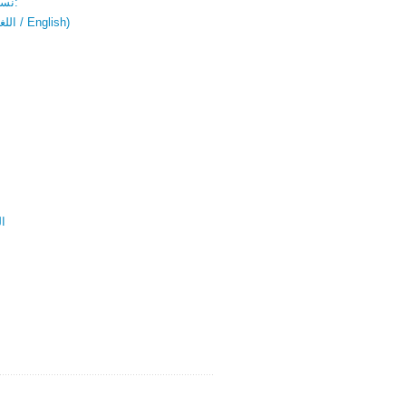
نسخة باللغتين:
(اللغة العربية / English)
ال