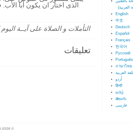
الذى اختار ان يكون أبا الأب
English
中文
Deutsch
التأملات و الصلاة على آيــة اليو
Español
Français
한국어
تعليقات
Русский
Português
ภาษาไทย
لغة العربية
اُردو
हिन्दी
தமிழ்
తెలుగు
فارسی
© 1998-2026 Heartlight, Inc. Verseoftheday.com