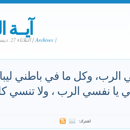
آيــة ا
]
Archives
[
الثلاثاء 27. ديسمبر 2022
ي الرب، وكل ما في باطني ليب
 يا نفسي الرب ، ولا تنسي ك
اشترك: