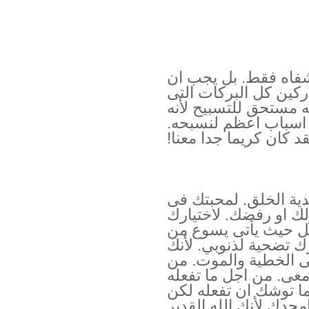
لشفاه فقط. بل يجب ان
ركين كل البركات التى
الله مستحق للتسبيح لأنه
 اسباب اعظم لنسبحه.
قد كان كريما جدا معنا!
ية الخلق. لمحبتك فى
لك او رفضك. لاختيارك
نسل حيث يأتى يسوع من
ك تضحية لذنوبي. لأنك
ى الخطية والموت. من
معى. من اجل ما تفعله
ا توشك ان تفعله لكن
دك لأنك الله القدير