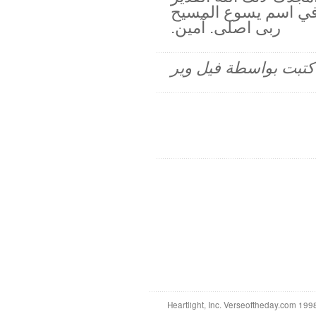
. في اسم يسوع المسيح
ربى اصلى. آمين.
م كتبت بواسطة فيل وير