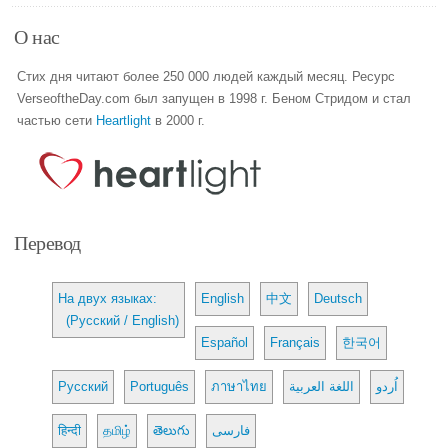
О нас
Стих дня читают более 250 000 людей каждый месяц. Ресурс
VerseoftheDay.com был запущен в 1998 г. Беном Стридом и стал
частью сети
Heartlight
в 2000 г.
Перевод
На двух языках:
English
中文
Deutsch
(Русский / English)
Español
Français
한국어
Русский
Português
ภาษาไทย
اللغة العربية
اُردو
हिन्दी
தமிழ்
తెలుగు
فارسی