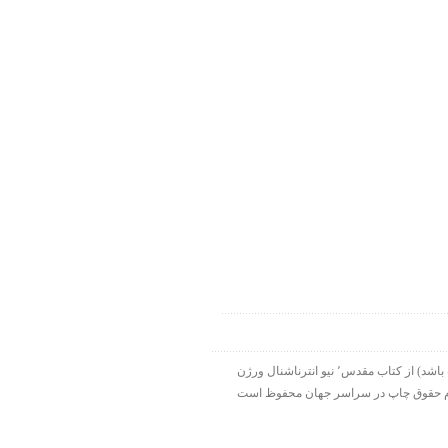
۱۹۹۸-۲۰۱۵ شرکت الحاقی هارت لایت. ورس آو ذ دی دات کام بخشی از هارت لایت نت ورک است. تمام نقل قولها ( مگر اینکه قید شده باشد) از کتاب مقدس٬ نیو انترناشنال ورژن