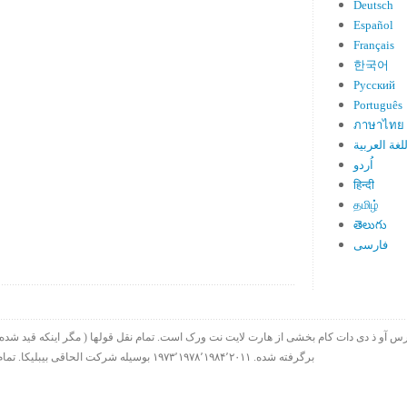
Deutsch
Español
Français
한국어
Русский
Português
ภาษาไทย
لغة العربية
اُردو
हिन्दी
தமிழ்
తెలుగు
فارسی
برگرفته شده. ۱۹۷۳٬۱۹۷۸٬۱۹۸۴٬۲۰۱۱ بوسیله شرکت الحاقی بیبلیکا. تمام حقوق چاپ در سراسر جهان محفوظ است