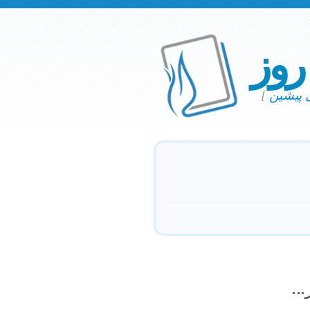
 روز
ی پیشین
]
..