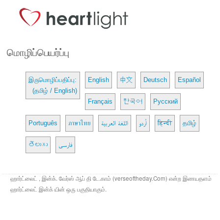
மொழிப்பெயர்ப்பு
இருமொழிப்பதிப்பு:
English
中文
Deutsch
Español
(தமிழ் / English)
Français
한국어
Русский
Português
ภาษาไทย
اللغة العربية
اُردو
हिन्दी
தமிழ்
తెలుగు
فارسی
ஹார்ட்லைட் , இன்க். வேர்ஸ் ஆப் தி டே.காம் (verseoftheday.Com) என்ற இணயதளம்
ஹார்ட்லைட் இன்க் யின் ஒரு பகுதியாகும்.