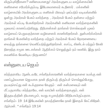
விரும்புகிறீர்களா? எளிமையானது! அவர்களுடைய வாழ்க்கையின்
கனிகளை சரிபார்க்கும்படி இயேசுவானவர் கூறினார் . மக்களின்
வாழ்கையில் அவர்களுடைய கனிகள் மிகவும் புலப்படும் வடிவங்களில்
ஒன்று அவர்கள் பேசும் வார்த்தை , அவர்கள் பேசும் தன்மை மற்றும்
அவர்கள் எப்படி பேசுகிறார்கள் அவர்களின் கனிவான வார்த்தைகளின்
மூலமாய் காணப்படுகிறது. நீதிமான்கள் தாங்கள் சொல்வதன் மூலம்
வாழ்வைப் பெறுவதற்கான வழிகளைக் காண்கிறார்கள். துன்மார்க்கர்கள்
தாங்கள் பேசுகின்ற வார்த்தை மற்றும் அவர்கள் பேசும் தோரணையை
வைத்து தங்களை வெளிப்படுத்துகிறார்கள். கசப்பு, கிண்டல் மற்றும் கேலி
நிறைந்த சமூக ஊடகங்கள் ஆதிக்கம் செலுத்தும் நம் உலகில், இது நாம்
கவனிக்க வேண்டிய நிரூபணம்!
என்னுடைய ஜெபம்
கர்த்தராகிய ஆண்டவரே, சங்கீதக்காரனின் வார்த்தைகளை உமக்கு என்
மனப்பூர்வமான ஜெபமாக நான் திரும்பத் திரும்பச் சொல்லும்போது, ​​
தயவுசெய்து என் கூக்குரலை கேளும் : என் கன்மலையும் என்
மீட்பருமாகிய கர்த்தாவே, என் வாயின் வார்த்தைகளும், என்
இருதயத்தின் தியானமும், உமது சமுகத்தில் பிரீதியாயிருப்பதாக.
சங்கீதம்- 19 :14 இயேசுவின் நாமத்தினாலே நான் இதைக் கேட்கிறேன்.
ஆமென். * சங்கீதம் 19:14