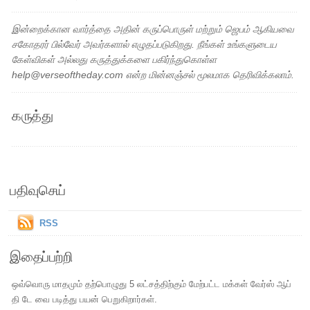
இன்றைக்கான வார்த்தை அதின் கருப்பொருள் மற்றும் ஜெபம் ஆகியவை
சகோதரர் பில்வேர் அவர்களால் எழுதப்படுகிறது. நீங்கள் உங்களுடைய
கேள்விகள் அல்லது கருத்துக்களை பகிர்ந்துகொள்ள
help@verseoftheday.com என்ற மின்னஞ்சல் மூலமாக தெரிவிக்கலாம்.
கருத்து
பதிவுசெய்
RSS
இதைப்பற்றி
ஒவ்வொரு மாதமும் தற்பொழுது 5 லட்சத்திற்கும் மேற்பட்ட மக்கள் வேர்ஸ் ஆப்
தி டே வை படித்து பயன் பெறுகிறார்கள்.