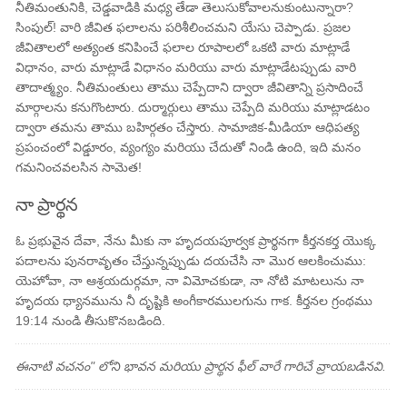
నీతిమంతునికి, చెడ్డవాడికి మధ్య తేడా తెలుసుకోవాలనుకుంటున్నారా?
సింపుల్! వారి జీవిత ఫలాలను పరిశీలించమని యేసు చెప్పాడు. ప్రజల
జీవితాలలో అత్యంత కనిపించే ఫలాల రూపాలలో ఒకటి వారు మాట్లాడే
విధానం, వారు మాట్లాడే విధానం మరియు వారు మాట్లాడేటప్పుడు వారి
తాదాత్మ్యం. నీతిమంతులు తాము చెప్పేదాని ద్వారా జీవితాన్ని ప్రసాదించే
మార్గాలను కనుగొంటారు. దుర్మార్గులు తాము చెప్పేది మరియు మాట్లాడటం
ద్వారా తమను తాము బహిర్గతం చేస్తారు. సామాజిక-మీడియా ఆధిపత్య
ప్రపంచంలో విడ్డూరం, వ్యంగ్యం మరియు చేదుతో నిండి ఉంది, ఇది మనం
గమనించవలసిన సామెత!
నా ప్రార్థన
ఓ ప్రభువైన దేవా, నేను మీకు నా హృదయపూర్వక ప్రార్థనగా కీర్తనకర్త యొక్క
పదాలను పునరావృతం చేస్తున్నప్పుడు దయచేసి నా మొర ఆలకించుము:
యెహోవా, నా ఆశ్రయదుర్గమా, నా విమోచకుడా, నా నోటి మాటలును నా
హృదయ ధ్యానమును నీ దృష్టికి అంగీకారములగును గాక. కీర్తనల గ్రంథము
19:14 నుండి తీసుకొనబడింది.
ఈనాటి వచనం" లోని భావన మరియు ప్రార్థన ఫీల్ వారే గారిచే వ్రాయబడినవి.