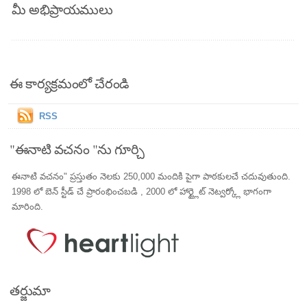
మీ అభిప్రాయములు
ఈ కార్యక్రమంలో చేరండి
RSS
"ఈనాటి వచనం "ను గూర్చి
ఈనాటి వచనం" ప్రస్తుతం నెలకు 250,000 మందికి పైగా పాఠకులచే చదువుతుంది.
1998 లో బెన్ స్టీడ్ చే ప్రారంభించబడి , 2000 లో హార్ట్లైట్ నెట్వర్క్లో భాగంగా
మారింది.
తర్జుమా