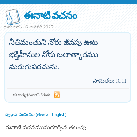
ఈనాటి వచనం
గురువారం 16. జనవరి 2025
నీతిమంతుని నోరు జీవపు ఊట
భక్తిహీనుల నోరు బలాత్కారము
మరుగుపరచును.
—
సామెతలు 10:11
ఈ కార్యక్రమంలో చేరండి:
ద్విభాషా సంస్కరణ (తెలుగు / English)
ఈనాటి వచనమునుగూర్చిన తలంపు