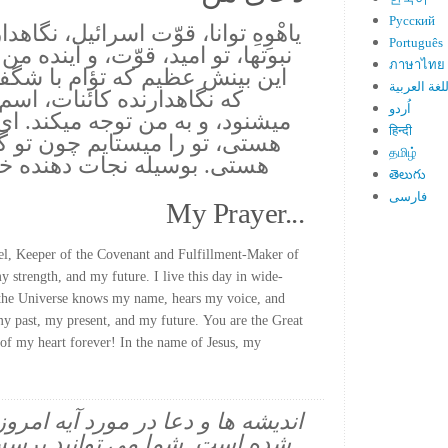
Русский
ياهْوِهِ توانا، قوّت اسرائيل، نگاه
Português
نبوتها، تو اميد، قوّت، و آينده م
ภาษาไทย
اين بينش عظيم كه تؤام با شگ
لغة العربية
كه نگاهدارنده كائنات، اسم
اُردو
ميشنود، و به من توجه ميكند. ا
हिन्दी
هستى، تو را ميستايم چون تو گ
தமிழ்
هستى. بوسيله نجات دهنده خو
తెలుగు
فارسی
My Prayer...
l, Keeper of the Covenant and Fulfillment-Maker of
 strength, and my future. I live this day in wide-
 the Universe knows my name, hears my voice, and
y past, my present, and my future. You are the Great
of my heart forever! In the name of Jesus, my
اندیشه ها و دعا در مورد آیه امرو
شده است. شما می توانید پرسش