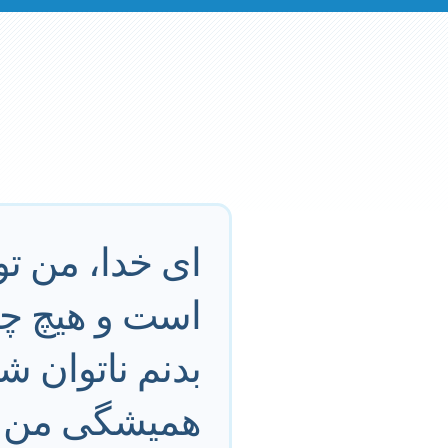
اى خدا، من تو
است و هيچ چيز
بدنم ناتوان شو
هميشگى من 