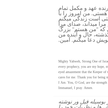
دارنده عهد و مكمل تمام
ن هستى. من امروز را با
فتى است زندگى ميكنم
 مرا ميداند، صداى مرا
ى كه "من هستم" بزرگ
ذشته، حال و آينده من
يش دعا ميكنم. آمين.
Mighty Yahweh, Strong One of Israe
every prophecy, you are my hope, my
eyed amazement that the Keeper of
cares for me. Thank you for being m
I Am. You, O God, are the strength 
Immanuel, I pray. Amen.
ز بوسیله فیل ور نوشته
 ها و نظریات خود را