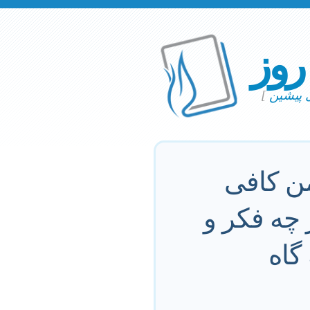
 روز
ی پیشین
]
من كافى
 چه فكر و
 گاه