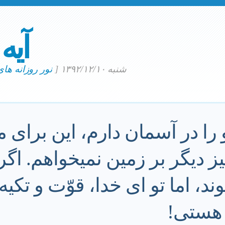
آیه
شنبه ۱۳۹۲/۱۲/۱۰
[
نور روزانه ها
 را در آسمان دارم، اين براى 
 ديگر بر زمين نميخواهم. اگر
ند، اما تو اى خدا، قوّت و تكيه
هستى!