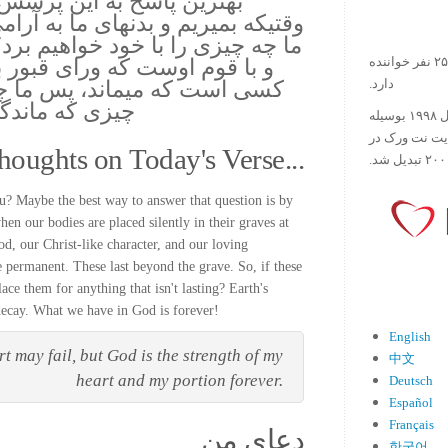
بهترين پاسخ به اين پرسش
وقتيكه بميريم و بدنهاى ما به آرام
ما چه چيزى را با خود خواهيم برد؟ 
و با قوم اوست كه وراى قبور باق
در حال حاضر آیه روز بیش از ۲۵۰۰۰۰ نفر خواننده
كسى است كه ميماند، پس ما چطو
دارد.
چيزى كه ماندگ
ورس آو ذ دی دات کام کار خود را در سال ۱۹۹۸ بوسیله
ایت نت ورک در
houghts on Today's Verse...
ou? Maybe the best way to answer that question is by
n our bodies are placed silently in their graves at
d, our Christ-like character, and our loving
re permanent. These last beyond the grave. So, if these
ace them for anything that isn't lasting? Earth's
d decay. What we have in God is forever!
English
t may fail, but God is the strength of my
中文
heart and my portion forever.
Deutsch
Español
Français
دعای من
한국어