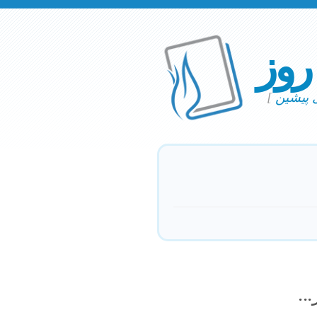
 روز
ی پیشین
]
..