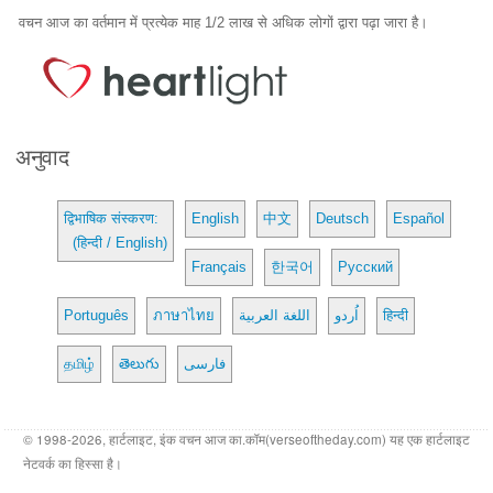
वचन आज का वर्तमान में प्रत्येक माह 1/2 लाख से अधिक लोगों द्वारा पढ़ा जारा है।
अनुवाद
द्विभाषिक संस्करण:
English
中文
Deutsch
Español
(हिन्दी / English)
Français
한국어
Русский
Português
ภาษาไทย
اللغة العربية
اُردو
हिन्दी
தமிழ்
తెలుగు
فارسی
© 1998-2026, हार्टलाइट, इंक वचन आज का.कॉम(verseoftheday.com) यह एक हार्टलाइट
नेटवर्क का हिस्सा है।