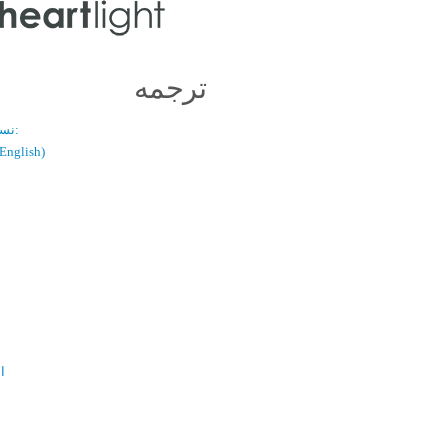
ترجمه
نسخه دو زبانه:
(فارسی / glish
ال