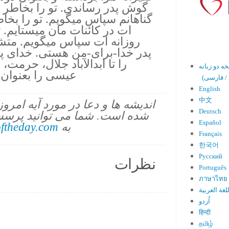
گوش پدر رساندی. تو را بخاطر
گناهانم سپاس میگویم. تو را بخ
ات در کائنات مان میستایم. 
روزانه ات سپاس میگویم. متشکر
پدر خدا-برای-من هستی. خدای پ
را تا ابدالآباد جلال، حرمت
عیسی را بعنوان ر
En)
English
中文
اندیشه ها و دعا در مورد آیه امرو
Deutsch
شده است. شما می توانید پرسش
Español
به
ftheday.com
Français
한국어
Русский
نظرات
Português
ภาษาไทย
لغة العربية
اُردو
हिन्दी
தமிழ்