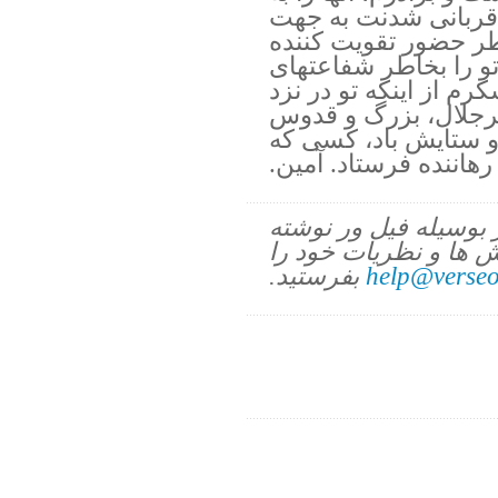
 قربانی شدنت به جهت
اطر حضور تقویت کننده
تو را بخاطر شفاعتهای
م از اینکه تو در نزد
رجلال، بزرگ و قدوس
، و ستایش باد، کسی که
هاننده فرستاد. آمین.
ز بوسیله فیل ور نوشته
 ها و نظریات خود را
help@verseo
بفرستید.