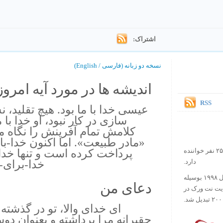
اشتراک:
نسخه دو زبانه (فارسی / English)
اندیشه ها در مورد آیه امروز.
RSS
عیسی خدا با ما بود. هیچ تقلید، ن
سازی در کار نبود، او خدا با ما
کلامش تمام آفرینش را نگاه می
«مادر طبیعت». اما اکنون خدا-با-
پرداخت کرده است و تنها خداـ 
در حال حاضر آیه روز بیش از ۲۵۰۰۰۰ نفر خواننده
خدا-برای-
دارد.
ورس آو ذ دی دات کام کار خود را در سال ۱۹۹۸ بوسیله
دعای من
ایت نت ورک در
ای خدای والا، تو در گذشته
حقیرانه مرا برداشته و بعنوان دوست