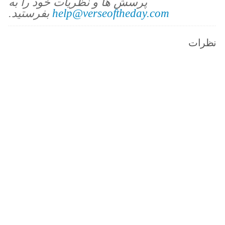
پرسش ها و نظریات خود را به
help@verseoftheday.com
بفرستید.
نظرات