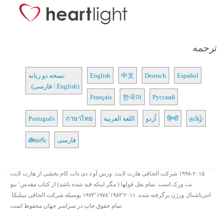
ترجمه
Español
Deutsch
中文
English
نسخه دو زبانه:
(فارسی / English)
Français
한국어
Русский
தமிழ்
हिन्दी
اُردو
اللغة العربية
ภาษาไทย
Português
فارسی
తెలుగు
۱۹۹۸-۲۰۱۵ شرکت الحاقی هارت لایت. ورس آو ذ دی دات کام بخشی از هارت لایت
نت ورک است. تمام نقل قولها ( مگر اینکه قید شده باشد) از کتاب مقدس٬ نیو
انترناشنال ورژن برگرفته شده. ۱۹۷۳٬۱۹۷۸٬۱۹۸۴٬۲۰۱۱ بوسیله شرکت الحاقی بیبلیکا.
تمام حقوق چاپ در سراسر جهان محفوظ است