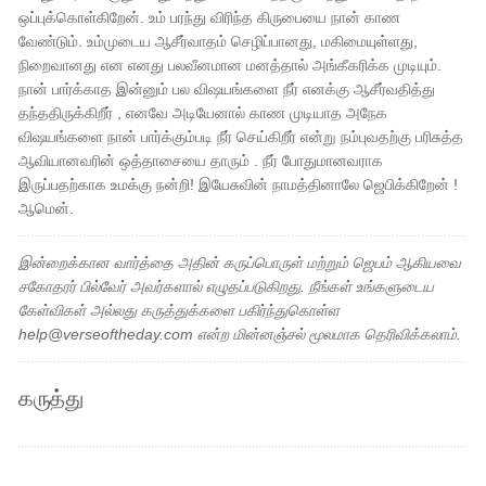
ஒப்புக்கொள்கிறேன். உம் பரந்து விரிந்த கிருபையை நான் காண
வேண்டும். உம்முடைய ஆசீர்வாதம் செழிப்பானது, மகிமையுள்ளது,
நிறைவானது என எனது பலவீனமான மனத்தால் அங்கீகரிக்க முடியும்.
நான் பார்க்காத இன்னும் பல விஷயங்களை நீர் எனக்கு ஆசீர்வதித்து
தந்ததிருக்கிறீர் , எனவே அடியேனால் காண முடியாத அநேக
விஷயங்களை நான் பார்க்கும்படி நீர் செய்கிறீர் என்று நம்புவதற்கு பரிசுத்த
ஆவியானவரின் ஒத்தாசையை தாரும் . நீர் போதுமானவராக
இருப்பதற்காக உமக்கு நன்றி! இயேசுவின் நாமத்தினாலே ஜெபிக்கிறேன் !
ஆமென்.
இன்றைக்கான வார்த்தை அதின் கருப்பொருள் மற்றும் ஜெபம் ஆகியவை
சகோதரர் பில்வேர் அவர்களால் எழுதப்படுகிறது. நீங்கள் உங்களுடைய
கேள்விகள் அல்லது கருத்துக்களை பகிர்ந்துகொள்ள
help@verseoftheday.com என்ற மின்னஞ்சல் மூலமாக தெரிவிக்கலாம்.
கருத்து