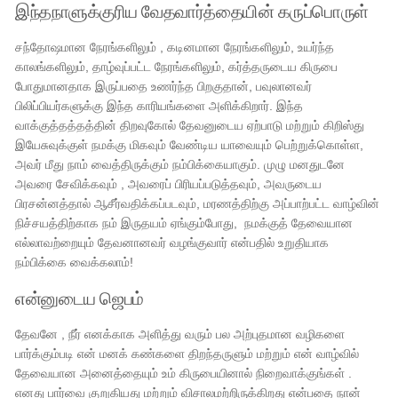
இந்தநாளுக்குரிய வேதவார்த்தையின் கருப்பொருள்
சந்தோஷமான நேரங்களிலும் , கடினமான நேரங்களிலும், உயர்ந்த
காலங்களிலும், தாழ்வுப்பட்ட நேரங்களிலும், கர்த்தருடைய கிருபை
போதுமானதாக இருப்பதை உணர்ந்த பிறகுதான், பவுலானவர்
பிலிப்பியர்களுக்கு இந்த காரியங்களை அளிக்கிறார். இந்த
வாக்குத்தத்தத்தின் திறவுகோல் தேவனுடைய ஏற்பாடு மற்றும் கிறிஸ்து
இயேசுவுக்குள் நமக்கு மிகவும் வேண்டிய யாவையும் பெற்றுக்கொள்ள,
அவர் மீது நாம் வைத்திருக்கும் நம்பிக்கையாகும். முழு மனதுடனே
அவரை சேவிக்கவும் , அவரைப் பிரியப்படுத்தவும், அவருடைய
பிரசன்னத்தால் ஆசீர்வதிக்கப்படவும், மரணத்திற்கு அப்பாற்பட்ட வாழ்வின்
நிச்சயத்திற்காக நம் இருதயம் ஏங்கும்போது, ​​ நமக்குத் தேவையான
எல்லாவற்றையும் தேவனானவர் வழங்குவார் என்பதில் உறுதியாக
நம்பிக்கை வைக்கலாம்!
என்னுடைய ஜெபம்
தேவனே , நீர் எனக்காக அளித்து வரும் பல அற்புதமான வழிகளை
பார்க்கும்படி என் மனக் கண்களை திறந்தருளும் மற்றும் என் வாழ்வில்
தேவையான அனைத்தையும் உம் கிருபையினால் நிறைவாக்குங்கள் .
எனது பார்வை குறுகியது மற்றும் விசாலமற்றிருக்கிறது என்பதை நான்