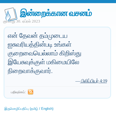
இன்றைக்கான வசனம்
ஞாயிறு 30. ஏப்ரல் 2023
என் தேவன் தம்முடைய
ஐசுவரியத்தின்படி உங்கள்
குறைவையெல்லாம் கிறிஸ்து
இயேசுவுக்குள் மகிமையிலே
நிறைவாக்குவார்.
—
பிலிப்பியர் 4:19
பதிவுசெய்:
இருமொழிப்பதிப்பு (தமிழ் / English)