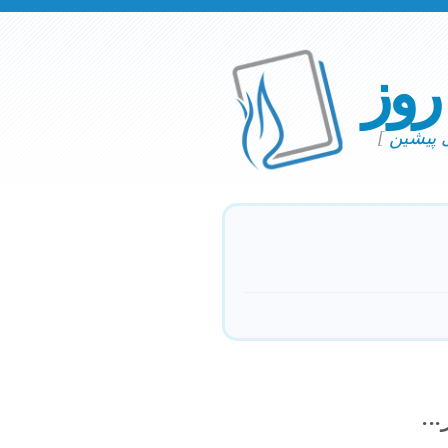
 روز
ی پیشین
]
..