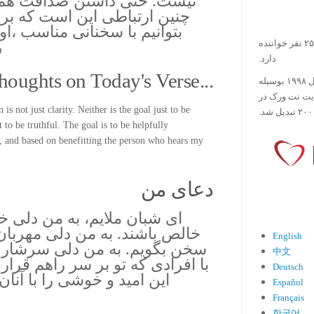
نیست. حتی داشتن صداقت هم
چنین ارتباطی این است که ب
بتوانیم با سخنانی مناسب ،او 
ر
در حال حاضر آیه روز بیش از ۲۵۰۰۰۰ نفر خواننده
دارد.
houghts on Today's Verse...
ورس آو ذ دی دات کام کار خود را در سال ۱۹۹۸ بوسیله
ایت نت ورک در
s not just clarity. Neither is the goal just to be
 to be truthful. The goal is to be helpfully
g, and based on benefitting the person who hears my
دعای من
ای شبان ملایم، به من دلی خا
خالص باشند. به من دلی مهربان 
English
سخن بگویم. به من دلی سرشار از
中文
با افرادی که تو بر سر راهم قر
Deutsch
این امید و خوشی را با آنان
Español
Français
한국어