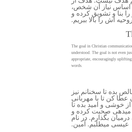
 هدف نیست. هدف از
ر اساس نیاز آن شخص،
را بنا و تشویق کرده و
وحیه اش را بالا ببریم.
T
The goal in Christian communication i
understood. The goal is not even just
appropriate, encouragingly upliftin
words.
لص بده تا سخنانم نیز
عطا کن تا با مهربانی
 خوشی و امید بده تا
ار میدهی صحبت کرده و
 درمیان بگذارم. در نام
عیسی میطلبم. آمین.