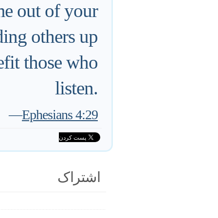
e out of your
ding others up
efit those who
listen.
—
Ephesians 4:29
اشتراک