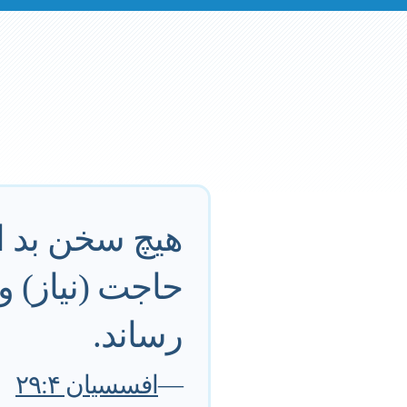
هیچ سخن بد از
حاجت (نیاز) و 
رساند.
—
افسسیان ۲۹:۴