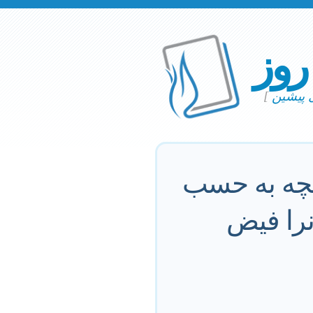
 روز
ی پیشین
]
آنچه به حسب
انرا فیض