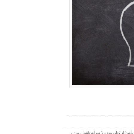
۱۹۹۸-۲۰۱۵ شرکت الحاقی هارت لایت. ورس آو ذ دی دات کام بخشی از هارت لایت نت ورک است. تمام نقل قولها ( مگر اینکه قید شده باشد) از کتاب مقدس٬ نیو انترناشنال ورژن