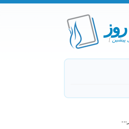
 روز
ی پیشین
]
..