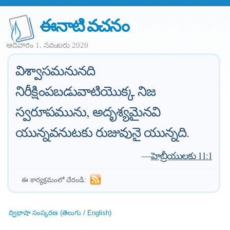
ఈనాటి వచనం
ఆదివారం 1. నవంబరు 2020
విశ్వాసమనునది
నిరీక్షింపబడువాటియొక్క నిజ
స్వరూపమును, అదృశ్యమైనవి
యున్నవనుటకు రుజువునై యున్నది.
—
హెబ్రీయులకు 11:1
ఈ కార్యక్రమంలో చేరండి:
ద్విభాషా సంస్కరణ (తెలుగు / English)