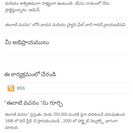
మరియు శాశ్వితముగా సాక్ష్యంగా ఉంటుంది. యేసు నామంలో నేను
ప్రార్థిస్తున్నాను. ఆమెన్.
ఈనాటి వచనం" లోని భావన మరియు ప్రార్థన ఫీల్ వారే గారిచే వ్రాయబడినవి.
మీ అభిప్రాయములు
ఈ కార్యక్రమంలో చేరండి
RSS
"ఈనాటి వచనం "ను గూర్చి
ఈనాటి వచనం" ప్రస్తుతం నెలకు 250,000 మందికి పైగా పాఠకులచే చదువుతుంది.
1998 లో బెన్ స్టీడ్ చే ప్రారంభించబడి , 2000 లో హార్ట్లైట్ నెట్వర్క్లో భాగంగా
మారింది.