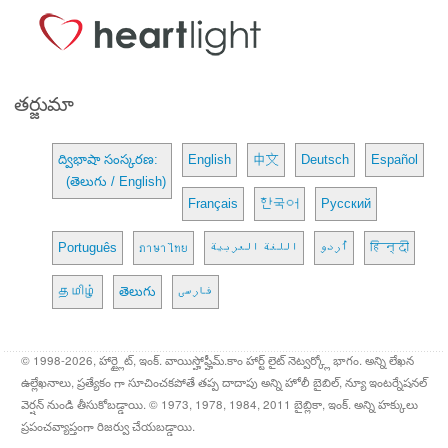
తర్జుమా
ద్విభాషా సంస్కరణ:
English
中文
Deutsch
Español
(తెలుగు / English)
Français
한국어
Русский
Português
ภาษาไทย
اللغة العربية
اُردو
हिन्दी
தமிழ்
తెలుగు
فارسی
© 1998-2026, హార్ట్లైట్, ఇంక్. వాయిస్హోఫ్హీమ్.కాం హార్ట్ లైట్ నెట్వర్క్లో భాగం. అన్ని లేఖన
ఉల్లేఖనాలు, ప్రత్యేకం గా సూచించకపోతే తప్ప దాదాపు అన్ని హోలీ బైబిల్, న్యూ ఇంటర్నేషనల్
వెర్షన్ నుండి తీసుకోబడ్డాయి. © 1973, 1978, 1984, 2011 బైబ్లికా, ఇంక్. అన్ని హక్కులు
ప్రపంచవ్యాప్తంగా రిజర్వు చేయబడ్డాయి.