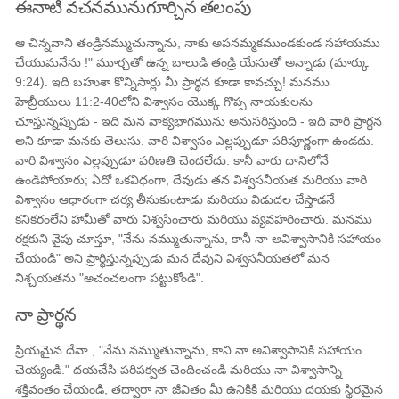
ఈనాటి వచనమునుగూర్చిన తలంపు
ఆ చిన్నవాని తండ్రినమ్ముచున్నాను, నాకు అపనమ్మకముండకుండ సహాయము
చేయుమనేను !" మూర్ఛతో ఉన్న బాలుడి తండ్రి యేసుతో అన్నాడు (మార్కు
9:24). ఇది బహుశా కొన్నిసార్లు మీ ప్రార్థన కూడా కావచ్చు! మనము
హెబ్రీయులు 11:2-40లోని విశ్వాసం యొక్క గొప్ప నాయకులను
చూస్తున్నప్పుడు - ఇది మన వాక్యభాగమును అనుసరిస్తుంది - ఇది వారి ప్రార్థన
అని కూడా మనకు తెలుసు. వారి విశ్వాసం ఎల్లప్పుడూ పరిపూర్ణంగా ఉండదు.
వారి విశ్వాసం ఎల్లప్పుడూ పరిణతి చెందలేదు. కానీ వారు దానిలోనే
ఉండిపోయారు; ఏదో ఒకవిధంగా, దేవుడు తన విశ్వసనీయత మరియు వారి
విశ్వాసం ఆధారంగా చర్య తీసుకుంటాడు మరియు విడుదల చేస్తాడనే
కనికరంలేని హామీతో వారు విశ్వసించారు మరియు వ్యవహరించారు. మనము
రక్షకుని వైపు చూస్తూ, "నేను నమ్ముతున్నాను, కానీ నా అవిశ్వాసానికి సహాయం
చేయండి" అని ప్రార్థిస్తున్నప్పుడు మన దేవుని విశ్వసనీయతలో మన
నిశ్చయతను "అచంచలంగా పట్టుకోండి".
నా ప్రార్థన
ప్రియమైన దేవా , "నేను నమ్ముతున్నాను, కాని నా అవిశ్వాసానికి సహాయం
చెయ్యండి." దయచేసి పరిపక్వత చెందించండి మరియు నా విశ్వాసాన్ని
శక్తివంతం చేయండి, తద్వారా నా జీవితం మీ ఉనికికి మరియు దయకు స్థిరమైన