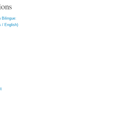
ions
 Bilingue:
 / English)
ال