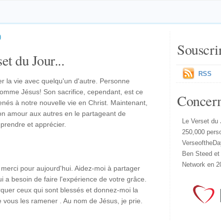
)
Souscri
et du Jour...
RSS
er la vie avec quelqu'un d'autre. Personne
e comme Jésus! Son sacrifice, cependant, est ce
Concer
nés à notre nouvelle vie en Christ. Maintenant,
on amour aux autres en le partageant de
Le Verset du 
prendre et apprécier.
250,000 pers
VerseoftheDa
Ben Steed et
Network en 2
 merci pour aujourd'hui. Aidez-moi à partager
i a besoin de faire l'expérience de votre grâce.
arquer ceux qui sont blessés et donnez-moi la
 vous les ramener . Au nom de Jésus, je prie.