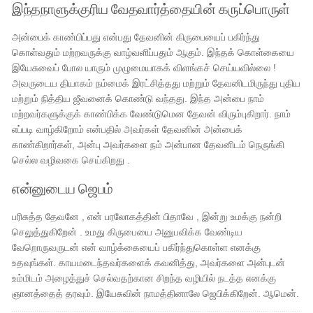
இந்தநாளுக்குரிய வேதவார்த்தையின் கருப்பொருள்
அன்பைக் காண்பிப்பது என்பது தேவனின் கிருபையைப் பகிர்ந்து
கொள்வதும் மற்றவருக்கு வாழ்வளிப்பதும் ஆகும். இந்தக் கொள்கையை
இயேசுவைப் போல யாரும் முழுமையாகக் விளங்கச் செய்யவில்லை !
அவருடைய தியாகம் நம்மைக் இரட்சித்தது மற்றும் தேவனிடமிருந்து புதிய
மற்றும் நித்திய ஜீவனைக் கொண்டு வந்தது. இந்த அன்பை நாம்
மற்றவர்களுக்குக் காண்பிக்க வேண்டுமென தேவன் விரும்புகிறார். நாம்
எப்படி வாழ்கிறோம் என்பதில் அவர்கள் தேவனின் அன்பைக்
காண்கிறார்கள், அன்பு அவர்களை நம் அன்பான தேவனிடம் நெருங்கி
செல்ல வழிவகை செய்கிறது .
என்னுடைய ஜெபம்
பரிசுத்த தேவனே , என் பரலோகத்தின் பிதாவே , இன்று உமக்கு நன்றி
செலுத்துகிறேன் . உமது கிருபையை அனுபவிக்க வேண்டிய
வேறொருவருடன் என் வாழ்க்கையைப் பகிர்ந்துகொள்ள எனக்கு
உதவுங்கள். காயமடைந்தவர்களைக் கவனித்து, அவர்களை அன்புடன்
உம்மிடம் அழைத்துச் செல்வதற்கான சிறந்த வழியில் நடத்த எனக்கு
ஞானத்தைத் தரவும். இயேசுவின் நாமத்தினாலே ஜெபிக்கிறேன். ஆமென்.