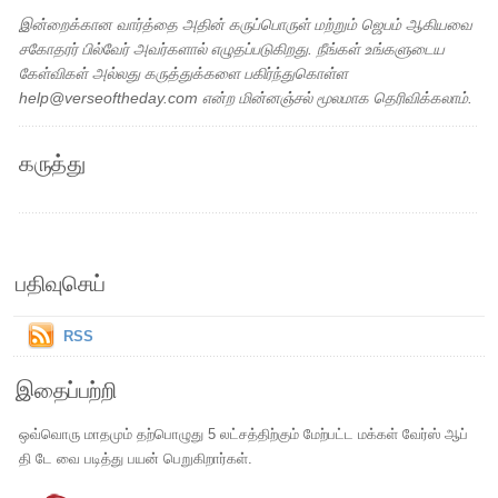
இன்றைக்கான வார்த்தை அதின் கருப்பொருள் மற்றும் ஜெபம் ஆகியவை
சகோதரர் பில்வேர் அவர்களால் எழுதப்படுகிறது. நீங்கள் உங்களுடைய
கேள்விகள் அல்லது கருத்துக்களை பகிர்ந்துகொள்ள
help@verseoftheday.com என்ற மின்னஞ்சல் மூலமாக தெரிவிக்கலாம்.
கருத்து
பதிவுசெய்
RSS
இதைப்பற்றி
ஒவ்வொரு மாதமும் தற்பொழுது 5 லட்சத்திற்கும் மேற்பட்ட மக்கள் வேர்ஸ் ஆப்
தி டே வை படித்து பயன் பெறுகிறார்கள்.