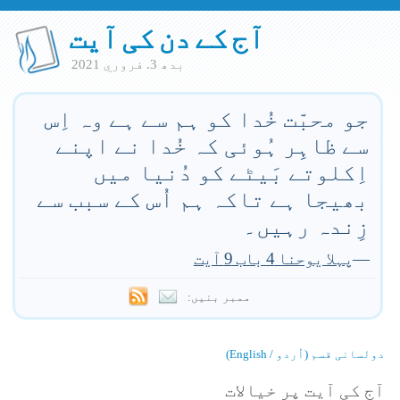
آج کے دن کی آیت
بدھ 3. فروري 2021
جو محبّت خُدا کو ہم سے ہے وہ اِس
سے ظاہِر ہُوئی کہ خُدا نے اپنے
اِکلوتے بَیٹے کو دُنیا میں
بھیجا ہے تاکہ ہم اُس کے سبب سے
زِندہ رہیں۔
—
پہلا یوحنا 4 باب 9 آیت
ممبر بنیں:
دولسانی قسم (اُردو / English)
آج کی آیت پر خیالات