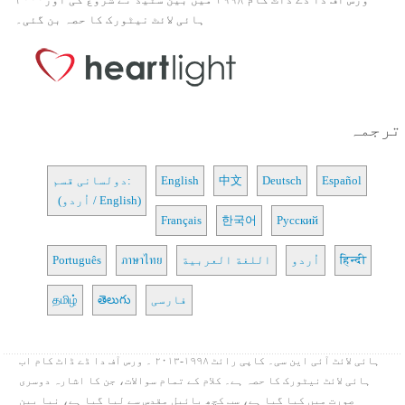
ہائی لائٹ نیٹورک کا حصہ بن گئی۔
ترجمہ
Español
Deutsch
中文
English
دولسانی قسم:
(اُردو / English)
Français
한국어
Русский
हिन्दी
اُردو
اللغة العربية
ภาษาไทย
Português
فارسی
తెలుగు
தமிழ்
ہائی لائٹ آئی این سی۔ کاپی رائٹ ۱۹۹۸-۲۰۱۳ ۔ ورس آف دا ڈے ڈاٹ کام اب
ہائی لائٹ نیٹورک کا حصہ ہے۔ کلام کے تمام سوالات، جن کا اشارہ دوسری
صورت میں کیا گیا ہے، سب کچھ بائبل مقدس سے لیا گیا ہے، نیا بین