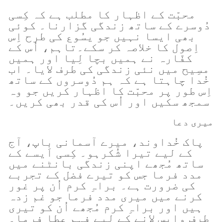
محبّت کے اظہار کا مطلب ہے کہ کِسی
دُوسرے کے ساتھ زندگی گزارنا۔ کوئی
بھی ایسا نہیں جو یسُوع کی طرح اِس
اِصول کا خلاصہ کر سکے۔تاہم، اُس کے
کفّارہ نے ہمیں بچا لِیا اور ہمیں
مسِیح میں نئی زندگی کی طرف لایا۔ اب
خُدا چاہتا ہے کہ ہم دُوسروں کے ساتھ
اِس طور پر محبّت کا اظہار کریں جو وہ
سمجھ سکیں اور اُس کی قدر بھی کریں۔
میری دعا
پاک خُداوند، میرے آسمانی باپ، آج
کے لیے تیرا شُکرہو۔ کِسی اَیسے کے
ساتھ مُجھے اپنی زندگی بانٹنے میں
مدد فرما جس کو تیرے فضل کے تجربے
کی ضرورت ہے۔ براہِ کرم اُن پر غور
کرنے میں میری مدد فرما جو غم زدہ
ہیں اور براہِ کرم مُجھے اُن کو تیری
طرف واپس لانے کے لیے فہم عطا فرما۔