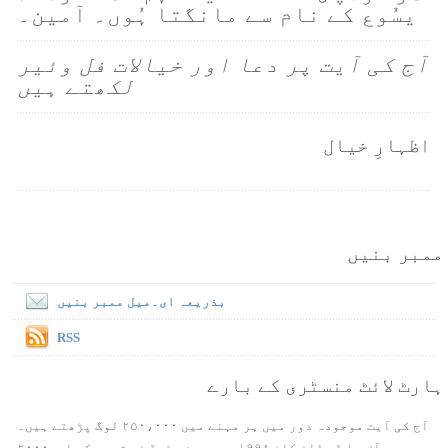
یسُوع کے نام سے مانگتا ہُوں۔ آمین۔
آج کی آیت پر دعا اور خیالات فل وئیر
لکھتے ہیں
اظہارِ خیال
ممبر بنیں
بذریعہ ای۔میل ممبر بنیں
RSS
ہارٹ لائٹ منسٹری کے بارے
آج کی آیت موجودہ دور میں ہر مہنے میں ۲۵۰،۰۰۰ لوگ پڑھتے ہیں۔
ورس آف دا ڈے ڈاٹ کام ۱۹۹۸ میں بین سٹیڈ نے شروع کی اور۲۰۰۰