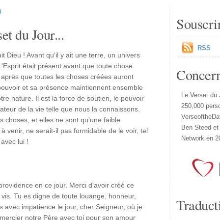
)
Souscri
et du Jour...
RSS
 Dieu ! Avant qu'il y ait une terre, un univers
 L'Esprit était présent avant que toute chose
Concer
ra après que toutes les choses créées auront
pouvoir et sa présence maintiennent ensemble
Le Verset du 
re nature. Il est la force de soutien, le pouvoir
250,000 pers
ateur de la vie telle que nous la connaissons.
VerseoftheDa
es choses, et elles ne sont qu'une faible
Ben Steed et
à venir, ne serait-il pas formidable de le voir, tel
Network en 2
 avec lui !
providence en ce jour. Merci d'avoir créé ce
 vis. Tu es digne de toute louange, honneur,
Traduct
s avec impatience le jour, cher Seigneur, où je
remercier notre Père avec toi pour son amour