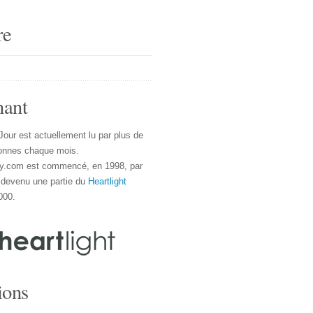
re
nant
Jour est actuellement lu par plus de
onnes chaque mois.
y.com est commencé, en 1998, par
 devenu une partie du
Heartlight
000.
ions