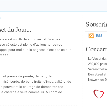
)
Souscri
et du Jour...
RSS
ice est si difficile à trouver : il n'y a pas
e céleste est pleine d'actions terrestres
Concer
 rappel pour moi que la sagesse n'est pas ce que
mez !
Le Verset du 
250,000 pers
VerseoftheDa
Ben Steed et
 fait preuve de pureté, de paix, de
Network en 2
miséricorde, de bons fruits, d'impartialité et de
le pouvoir et le courage de démontrer ces
e je cherche à vivre comme lui. Au nom de