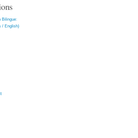
ions
 Bilingue:
 / English)
ال