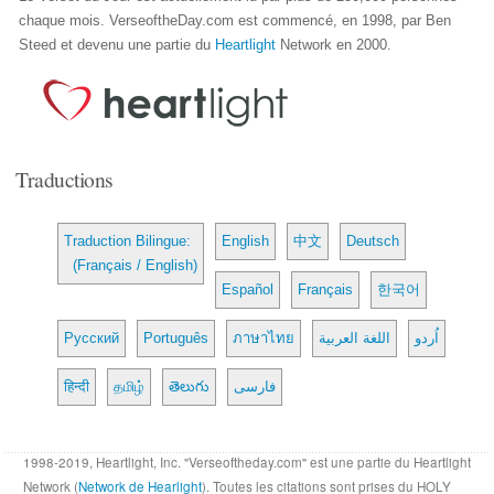
chaque mois. VerseoftheDay.com est commencé, en 1998, par Ben
Steed et devenu une partie du
Heartlight
Network en 2000.
Traductions
Traduction Bilingue:
English
中文
Deutsch
(Français / English)
Español
Français
한국어
Русский
Português
ภาษาไทย
اللغة العربية
اُردو
हिन्दी
தமிழ்
తెలుగు
فارسی
1998-2019, Heartlight, Inc. "Verseoftheday.com" est une partie du Heartlight
Network (
Network de Hearlight
). Toutes les citations sont prises du HOLY