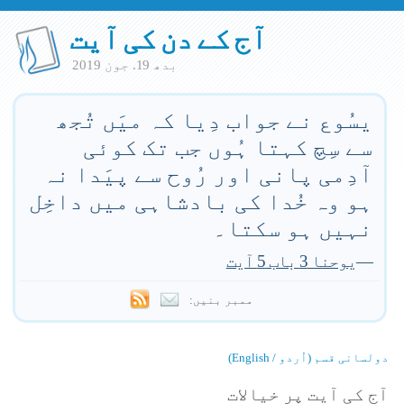
آج کے دن کی آیت
بدھ 19. جون 2019
یسُوع نے جواب دِیا کہ میَں تُجھ
سے سِچ کہتا ہُوں جب تک کوئی
آدِمی پانی اور رُوح سے پیَدا نہ
ہو وہ خُدا کی بادشاہی میں داخِل
نہیں ہو سکتا۔
—
یوحنا 3 باب 5 آیت
ممبر بنیں:
دولسانی قسم (اُردو / English)
آج کی آیت پر خیالات