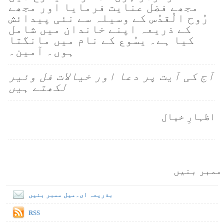
مجھے فضل عنایت فرمایا اور مجھے
رُوح الُقدُس کے وسیلہ سے نئی پیدائش
کے ذریعہ اپنے خاندان میں شامل
کیا ہے۔ یسُوع کے نام میں مانگتا
ہوں۔ آمین۔
آج کی آیت پر دعا اور خیالات فل وئیر
لکھتے ہیں
اظہارِ خیال
ممبر بنیں
بذریعہ ای۔میل ممبر بنیں
RSS