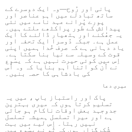
پانی اور رُوح—وہ ایک دوسرے کے
ساتھ تبادلے میں اہم عناصر اور
پورے پُرانے عہد نامے میں نئی
پیدائش کے طور پراکٹھے ملتے ہیں۔
یہ جھُکنے اور ہتھیار ڈالنے کا ایک
عمل ہے۔ جبکہ دُوسرا ایک تحفہ اور
یاد دہانی ہے کہ صرف خُدا ہمیں اپنی
قوت کے وسیلہ سے نیا بنا سکتا ہے۔
اِس میں کوئی حیرت نہیں ہے کہ یسُوع
نے اُن کو اتنا اہم بنایا کہ وہ اُس
کی بادشاہی کا حصہ بنیں۔
میری دعا
پاک اور راستباز باپ ، میں یہ
تسلیم کرتا ہوں کہ میری بہترین
جدوجہد بعض اوقات ناکام ہو جاتی
ہے اور میرا تسلسل ہمیشہ تسلسل
نہیں رہتا۔ اِس لیے میں بہت
شُکرگزار ہوں کہ تُو نے یسُوع میں