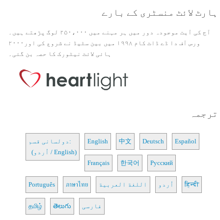
ہارٹ لائٹ منسٹری کے بارے
آج کی آیت موجودہ دور میں ہر مہنے میں ۲۵۰،۰۰۰ لوگ پڑھتے ہیں۔
ورس آف دا ڈے ڈاٹ کام ۱۹۹۸ میں بین سٹیڈ نے شروع کی اور۲۰۰۰
ہائی لائٹ نیٹورک کا حصہ بن گئی۔
ترجمہ
Español
Deutsch
中文
English
دولسانی قسم:
(اُردو / English)
Français
한국어
Русский
हिन्दी
اُردو
اللغة العربية
ภาษาไทย
Português
فارسی
తెలుగు
தமிழ்