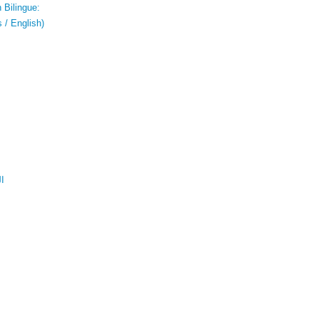
 Bilingue:
 / English)
ال