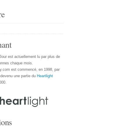
re
nant
Jour est actuellement lu par plus de
onnes chaque mois.
y.com est commencé, en 1998, par
 devenu une partie du
Heartlight
000.
ions