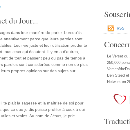
)
Souscri
et du Jour...
RSS
 sages dans leur manière de parler. Lorsqu'ils
te attentivement parce que leurs paroles sont
Concer
ables. Leur vie juste et leur utilisation prudente
 tous ceux qui écoutent. Il y en a d'autres,
Le Verset du 
ment de tout et passent peu ou pas de temps à
250,000 pers
urs paroles sont considérées comme rien de plus
VerseoftheDa
 leurs propres opinions sur des sujets sur
Ben Steed et
Network en 2
l te plaît la sagesse et la maîtrise de soi pour
que ce que je dis puisse profiter à ceux à qui
 utiles et vraies. Au nom de Jésus, je prie.
Traduct