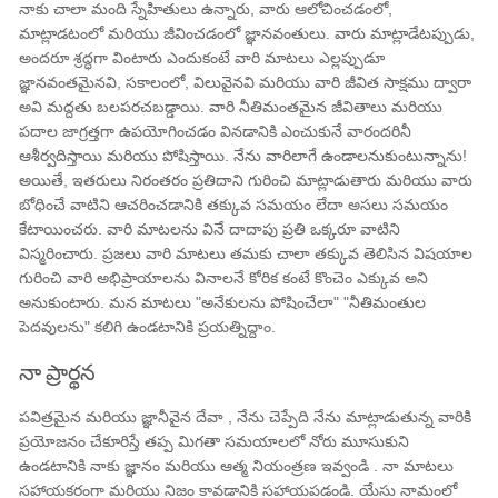
నాకు చాలా మంది స్నేహితులు ఉన్నారు, వారు ఆలోచించడంలో,
మాట్లాడటంలో మరియు జీవించడంలో జ్ఞానవంతులు. వారు మాట్లాడేటప్పుడు,
అందరూ శ్రద్ధగా వింటారు ఎందుకంటే వారి మాటలు ఎల్లప్పుడూ
జ్ఞానవంతమైనవి, సకాలంలో, విలువైనవి మరియు వారి జీవిత సాక్షము ద్వారా
అవి మద్దతు బలపరచబడ్డాయి. వారి నీతిమంతమైన జీవితాలు మరియు
పదాల జాగ్రత్తగా ఉపయోగించడం వినడానికి ఎంచుకునే వారందరినీ
ఆశీర్వదిస్తాయి మరియు పోషిస్తాయి. నేను వారిలాగే ఉండాలనుకుంటున్నాను!
అయితే, ఇతరులు నిరంతరం ప్రతిదాని గురించి మాట్లాడుతారు మరియు వారు
బోధించే వాటిని ఆచరించడానికి తక్కువ సమయం లేదా అసలు సమయం
కేటాయించరు. వారి మాటలను వినే దాదాపు ప్రతి ఒక్కరూ వాటిని
విస్మరించారు. ప్రజలు వారి మాటలు తమకు చాలా తక్కువ తెలిసిన విషయాల
గురించి వారి అభిప్రాయాలను వినాలనే కోరిక కంటే కొంచెం ఎక్కువ అని
అనుకుంటారు. మన మాటలు "అనేకులను పోషించేలా" "నీతిమంతుల
పెదవులను" కలిగి ఉండటానికి ప్రయత్నిద్దాం.
నా ప్రార్థన
పవిత్రమైన మరియు జ్ఞానీవైన దేవా , నేను చెప్పేది నేను మాట్లాడుతున్న వారికి
ప్రయోజనం చేకూరిస్తే తప్ప మిగతా సమయాలలో నోరు మూసుకుని
ఉండటానికి నాకు జ్ఞానం మరియు ఆత్మ నియంత్రణ ఇవ్వండి . నా మాటలు
సహాయకరంగా మరియు నిజం కావడానికి సహాయపడండి. యేసు నామంలో