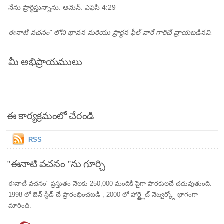
నేను ప్రార్థిస్తున్నాను. ఆమెన్. ఎఫెసి 4:29
ఈనాటి వచనం" లోని భావన మరియు ప్రార్థన ఫీల్ వారే గారిచే వ్రాయబడినవి.
మీ అభిప్రాయములు
ఈ కార్యక్రమంలో చేరండి
RSS
"ఈనాటి వచనం "ను గూర్చి
ఈనాటి వచనం" ప్రస్తుతం నెలకు 250,000 మందికి పైగా పాఠకులచే చదువుతుంది.
1998 లో బెన్ స్టీడ్ చే ప్రారంభించబడి , 2000 లో హార్ట్లైట్ నెట్వర్క్లో భాగంగా
మారింది.