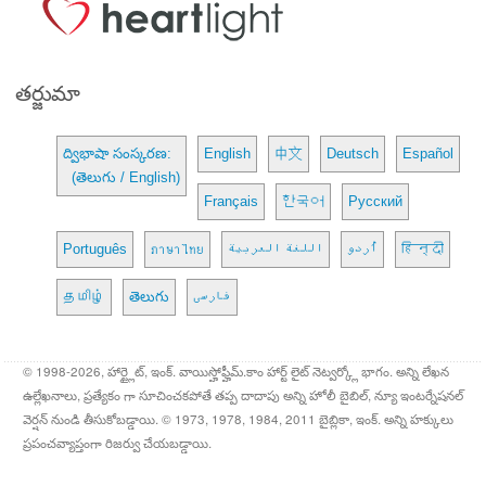
తర్జుమా
ద్విభాషా సంస్కరణ:
English
中文
Deutsch
Español
(తెలుగు / English)
Français
한국어
Русский
Português
ภาษาไทย
اللغة العربية
اُردو
हिन्दी
தமிழ்
తెలుగు
فارسی
© 1998-2026, హార్ట్లైట్, ఇంక్. వాయిస్హోఫ్హీమ్.కాం హార్ట్ లైట్ నెట్వర్క్లో భాగం. అన్ని లేఖన
ఉల్లేఖనాలు, ప్రత్యేకం గా సూచించకపోతే తప్ప దాదాపు అన్ని హోలీ బైబిల్, న్యూ ఇంటర్నేషనల్
వెర్షన్ నుండి తీసుకోబడ్డాయి. © 1973, 1978, 1984, 2011 బైబ్లికా, ఇంక్. అన్ని హక్కులు
ప్రపంచవ్యాప్తంగా రిజర్వు చేయబడ్డాయి.