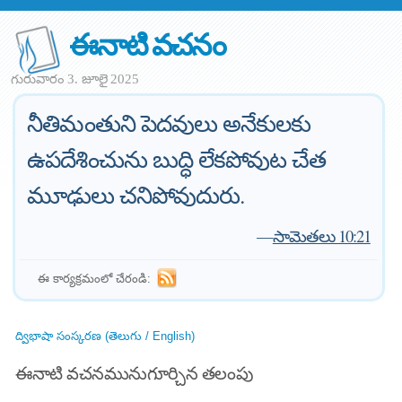
ఈనాటి వచనం
గురువారం 3. జూలై 2025
నీతిమంతుని పెదవులు అనేకులకు
ఉపదేశించును బుద్ధి లేకపోవుట చేత
మూఢులు చనిపోవుదురు.
—
సామెతలు 10:21
ఈ కార్యక్రమంలో చేరండి:
ద్విభాషా సంస్కరణ (తెలుగు / English)
ఈనాటి వచనమునుగూర్చిన తలంపు