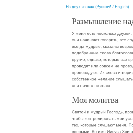
На двух языках (Русский / English)
Размышление над
У меня есть несколько друзей,
они начинают говорить, все с
всегда мудрые, сказаны вовре
подобранные слова благословля
другие, однако, которые все в
проводят или совсем не провод
проповедуют. Их слова игнорир
собственное желание слышать 
они ничего не знают.
Моя молитва
Святой и мудрый Господь, про
чтобы контролировать мои уста
тех, которые слушают меня. П
верными. Во имя Иисуса Хрис