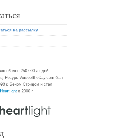
аться
аться на рассылку
тают более 250 000 людей
ц. Ресурс VerseoftheDay.com был
98 г. Беном Стридом и стал
Heartlight
в 2000 г.
д