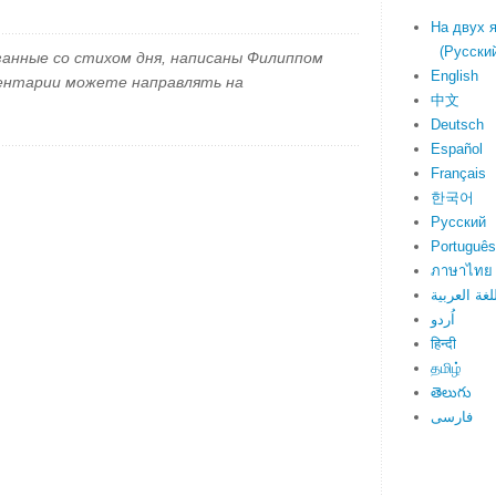
На двух 
(Русский 
занные со стихом дня, написаны Филиппом
English
ментарии можете направлять на
中文
Deutsch
Español
Français
한국어
Русский
Português
ภาษาไทย
لغة العربية
اُردو
हिन्दी
தமிழ்
తెలుగు
فارسی