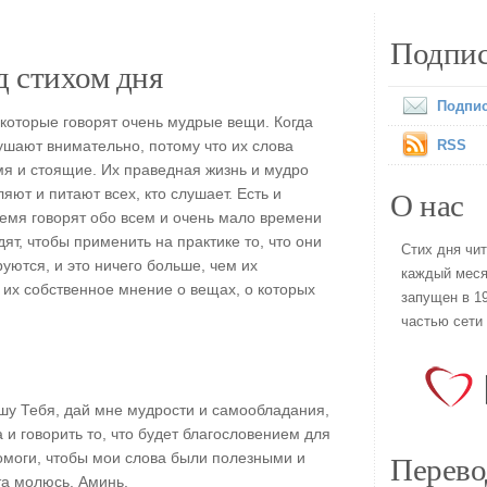
Подпис
 стихом дня
Подпис
 которые говорят очень мудрые вещи. Когда
лушают внимательно, потому что их слова
RSS
мя и стоящие. Их праведная жизнь и мудро
О нас
ют и питают всех, кто слушает. Есть и
ремя говорят обо всем и очень мало времени
ят, чтобы применить на практике то, что они
Стих дня чи
уются, и это ничего больше, чем их
каждый меся
их собственное мнение о вещах, о которых
запущен в 19
частью сети
шу Тебя, дай мне мудрости и самообладания,
 и говорить то, что будет благословением для
Перево
омоги, чтобы мои слова были полезными и
та молюсь. Аминь.