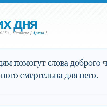
их дня
025 г., Четверг
[
Aрхив
]
м помогут слова доброго ч
упого смертельна для него.