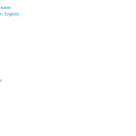
языках:
/ English)
ال