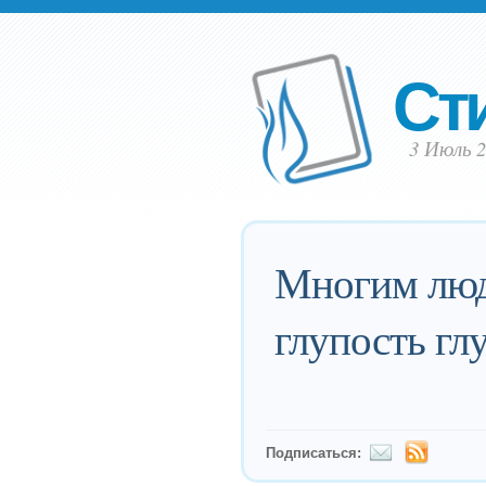
Ст
3 Июль 2
Многим людя
глупость гл
Подписаться: