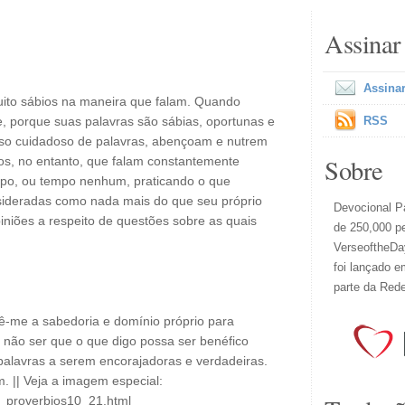
Assinar
Assinar
ito sábios na maneira que falam. Quando
, porque suas palavras são sábias, oportunas e
RSS
 uso cuidadoso de palavras, abençoam e nutrem
Sobre
os, no entanto, que falam constantemente
mpo, ou tempo nenhum, praticando o que
sideradas como nada mais do que seu próprio
Devocional Pa
piniões a respeito de questões sobre as quais
de 250,000 p
VerseoftheDay
foi lançado e
parte da Red
dê-me a sabedoria e domínio próprio para
 não ser que o que digo possa ser benéfico
palavras a serem encorajadoras e verdadeiras.
 || Veja a imagem especial:
l_proverbios10_21.html