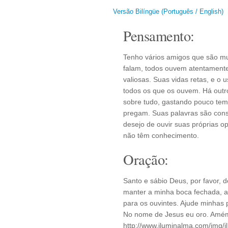
Versão Bilíngüe (Português / English)
Pensamento:
Tenho vários amigos que são mu
falam, todos ouvem atentamente
valiosas. Suas vidas retas, e o
todos os que os ouvem. Há outr
sobre tudo, gastando pouco te
pregam. Suas palavras são con
desejo de ouvir suas próprias o
não têm conhecimento.
Oração:
Santo e sábio Deus, por favor, 
manter a minha boca fechada, a
para os ouvintes. Ajude minhas 
No nome de Jesus eu oro. Amém.
http://www.iluminalma.com/img/i