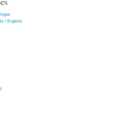
es
língüe:
s / English)
ال