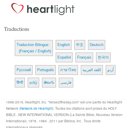
Traductions
Traduction Bilingue:
English
中文
Deutsch
(Français / English)
Español
Français
한국어
Русский
Português
ภาษาไทย
اللغة العربية
اُردو
हिन्दी
தமிழ்
తెలుగు
فارسی
1998-2019, Heartlight, Inc. "Verseoftheday.com" est une partie du Heartlight
Network (
Network de Hearlight
). Toutes les citations sont prises du HOLY
BIBLE , NEW INTERNATIONAL VERSION (La Sainte Bible, Nouveau Version
International). 1978 , 1984 , 2011 par Biblica, Inc . Tous droits
internationaux réservés.