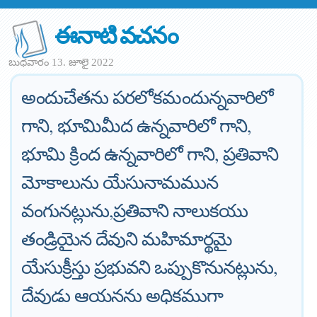
ఈనాటి వచనం
బుధవారం 13. జూలై 2022
అందుచేతను పరలోకమందున్నవారిలో
గాని, భూమిమీద ఉన్నవారిలో గాని,
భూమి క్రింద ఉన్నవారిలో గాని, ప్రతివాని
మోకాలును యేసునామమున
వంగునట్లును,ప్రతివాని నాలుకయు
తండ్రియైన దేవుని మహిమార్థమై
యేసుక్రీస్తు ప్రభువని ఒప్పుకొనునట్లును,
దేవుడు ఆయనను అధికముగా