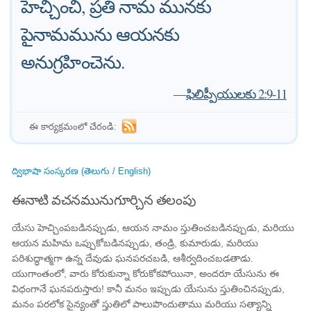
హెచ్చించి, ప్రతి నామ మునకు
పైనామమును ఆయనకు
అనుగ్రహించెను.
—
ఫిలిప్పీయులకు 2:9-11
ఈ కార్యక్రమంలో చేరండి:
ద్విభాషా సంస్కరణ (తెలుగు / English)
ఈనాటి వచనమునుగూర్చిన తలంపు
యేసు హెచ్చింపబడినప్పుడు, ఆయన నామం స్తుతించబడినప్పుడు, మరియు
ఆయన మహిమ ఒప్పుకోబడినప్పుడు, తండ్రి, కుమారుడు, మరియు
పరిశుద్ధాత్మగా ఉన్న దేవుడు ఘనపరచబడి, ఆశీర్వదించబడతాడు.
యుగాంతంలో, వారు కోరుకున్నా కోరుకోకపోయినా, అందరూ యేసును ఈ
విధంగానే ఘనపరుస్తారు! కానీ మనం ఇప్పుడు యేసును స్తుతించినప్పుడు,
మనం పరలోక సైన్యంతో స్తుతిలో పాలుపొందుతాము మరియు సత్యాన్ని