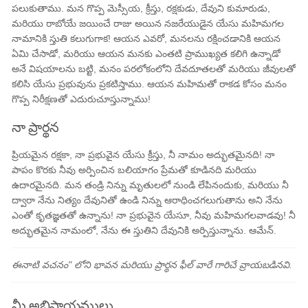
పలుకుతాము. మన గొప్ప మెస్సీయ, క్రీస్తు, రక్షకుడు, దేవుని కుమారుడు,
మరియు రాబోయే జయించే రాజు అయిన నజరేయుడైన యేసు మహిమగల
నామానికి స్తుతి కలుగుగాక! ఆయన ఎవరో, మనలను రక్షించడానికి ఆయన
ఏమి చేసాడో, మరియు ఆయన మనకు ఎంతటి ప్రాముఖ్యత కలిగి ఉన్నాడో
అనే విషయాలను బట్టి, మనం పరలోకంలోని దేవదూతలతో మరియు జీవులతో
కలిసి యేసు ప్రభువును ప్రకటిస్తాము. ఆయన మహిమతో రాకడ కోసం మనం
గొప్ప నిరీక్షణతో ఎదురుచూస్తున్నాము!
నా ప్రార్థన
ప్రియమైన రక్షకా, నా ప్రభువైన యేసు క్రీస్తు, నీ నామం అద్భుతమైనది! నా
పాపం కొరకు నీవు అర్పించిన బలియాగం ప్రేమతో కూడినది మరియు
ఉదారమైనది. మన తండ్రి నిన్ను మృతులలో నుండి లేపినందుకు, మరియు నీ
ద్వారా నేను నిత్యం దేవునితో ఉండి నిన్ను ఆరాధించగలుగుతాను అని నేను
ఎంతో కృతజ్ఞతతో ఉన్నాను! నా ప్రభువైన యేసూ, నీవు మహిమగలవాడవు! నీ
అద్భుతమైన నామంలో, నేను ఈ స్తుతిని దేవునికి అర్పిస్తున్నాను. ఆమేన్.
ఈనాటి వచనం" లోని భావన మరియు ప్రార్థన ఫీల్ వారే గారిచే వ్రాయబడినవి.
మీ అభిప్రాయములు