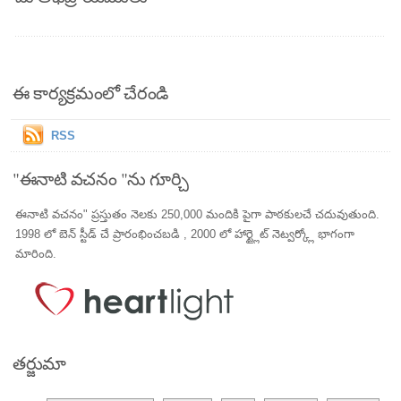
ఈ కార్యక్రమంలో చేరండి
RSS
"ఈనాటి వచనం "ను గూర్చి
ఈనాటి వచనం" ప్రస్తుతం నెలకు 250,000 మందికి పైగా పాఠకులచే చదువుతుంది.
1998 లో బెన్ స్టీడ్ చే ప్రారంభించబడి , 2000 లో హార్ట్లైట్ నెట్వర్క్లో భాగంగా
మారింది.
తర్జుమా