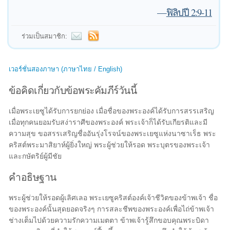
—
ฟิลิปปี 2:9-11
ร่วมเป็นสมาชิก:
เวอร์ชั่นสองภาษา (ภาษาไทย / English)
ข้อคิดเกี่ยวกับข้อพระคัมภีร์วันนี้
เมื่อพระเยซูได้รับการยกย่อง เมื่อชื่อของพระองค์ได้รับการสรรเสริญ
เมื่อทุกคนยอมรับสง่าราศีของพระองค์ พระเจ้าก็ได้รับเกียรติและมี
ความสุข ขอสรรเสริญชื่ออันรุ่งโรจน์ของพระเยซูแห่งนาซาเร็ธ พระ
คริสต์พระมาสิยาห์ผู้ยิ่งใหญ่ พระผู้ช่วยให้รอด พระบุตรของพระเจ้า
และกษัตริย์ผู้มีชัย
คำอธิษฐาน
พระผู้ช่วยให้รอดผู้เลิศเลอ พระเยซูคริสต์องค์เจ้าชีวิตของข้าพเจ้า ชื่อ
ของพระองค์นั้นสุดยอดจริงๆ การสละชีพของพระองค์เพื่อไถ่ข้าพเจ้า
ช่างเต็มไปด้วยความรักความเมตตา ข้าพเจ้ารู้สึกขอบคุณพระบิดา