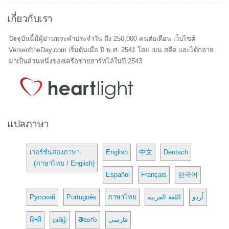
เกี่ยวกับเรา
ปัจจุบันนี้มีผู้อ่านพระคำประจำวัน ถึง 250,000 คนต่อเดือน เว็บไซต์
VerseoftheDay.com เริ่มต้นเมื่อ ปี พ.ศ. 2541 โดย เบน สตีด และได้กลาย
มาเป็นส่วนหนึ่งของเครือข่ายฮาร์ทไล์ในปี 2543
แปลภาษา
เวอร์ชั่นสองภาษา:
English
中文
Deutsch
(ภาษาไทย / English)
Español
Français
한국어
Русский
Português
ภาษาไทย
اللغة العربية
اُردو
हिन्दी
தமிழ்
తెలుగు
فارسی