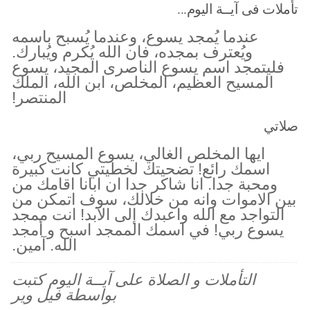
تأملات فى آيــة اليوم...
عندما يُمجد يسوع، وعندما يُسبح باسمه
ويُعترف بمجده، فان الله يُكرم ويُبارك.
فليتمجد اسم يسوع الناصرى المجيد، يسوع
المسيح العظيم، المخلص، ابن الله، الملك
المنتصر!
صلاتي
ايها المخلص الغالي، يسوع المسيح ربي،
اسمك رائع! تضحيتك لخطيتي كانت كبيرة
ومحبة جدا. انا شاكر جدا ان ابانا اقامك من
بين الاموات وانه من خلالك، سوف اتمكن من
التواجد مع الله واعبدك إلى الآبد! انت ممجد
يسوع ربي! في اسمك الممجد اسبح و أمجد
الله. آمين.
التأملات و الصلاة على آيــة اليوم كتبت
بواسطة فيل وير