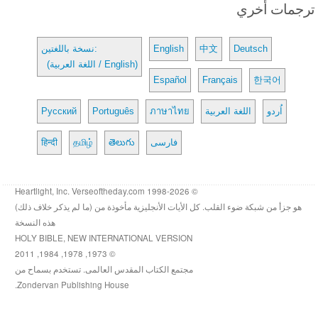
ترجمات أخري
Deutsch
中文
English
نسخة باللغتين:
(اللغة العربية / English)
Español
Français
한국어
اُردو
اللغة العربية
ภาษาไทย
Português
Русский
فارسی
తెలుగు
தமிழ்
हिन्दी
© 1998-2026 Heartlight, Inc. Verseoftheday.com
هو جزأ من شبكة ضوء القلب. كل الأيات الأنجليزية مأخوذة من (ما لم يذكر خلاف ذلك)
هذه النسخة
HOLY BIBLE, NEW INTERNATIONAL VERSION
© 1973, 1978, 1984, 2011
مجتمع الكتاب المقدس العالمى. تستخدم بسماح من
Zondervan Publishing House.