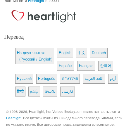
частью сети
Heartlight
в 2000 г.
Перевод
На двух языках:
English
中文
Deutsch
(Русский / English)
Español
Français
한국어
Русский
Português
ภาษาไทย
اللغة العربية
اُردو
हिन्दी
தமிழ்
తెలుగు
فارسی
© 1998-2026, Heartlight, Inc. Verseoftheday.com является частью сети
Heartlight
. Все цитаты взяты из Синодального перевода Библии, если
не указано иначе. Все авторские права защищены во всем мире.