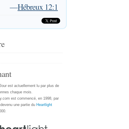
—
Hébreux 12:1
re
nant
Jour est actuellement lu par plus de
onnes chaque mois.
y.com est commencé, en 1998, par
 devenu une partie du
Heartlight
000.