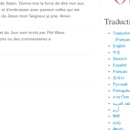
 de Satan. Donne-moi la force de dire non aux
 et d'embrasser avec passion celles qui me
 de Jésus mon Seigneur je prie. Amen.
Traduct
et du Jour sont écrits par Phil Ware.
Traduction
ions ou des commentaires à
(Français
English
中文
Deutsch
Español
Français
한국어
Русский
Português
ภาษาไทย
لغة العربية
اُردو
हिन्दी
தமிழ்
తెలుగు