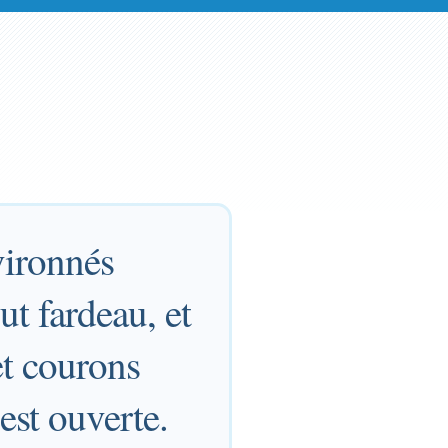
vironnés
ut fardeau, et
et courons
est ouverte.