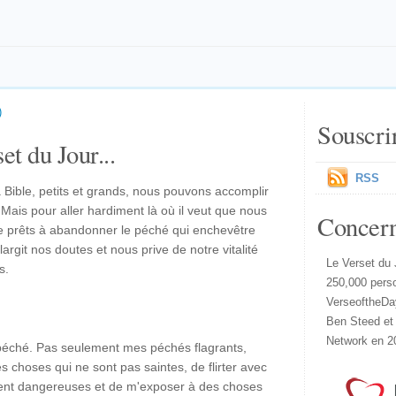
)
Souscri
et du Jour...
RSS
 Bible, petits et grands, nous pouvons accomplir
Mais pour aller hardiment là où il veut que nous
Concer
re prêts à abandonner le péché qui enchevêtre
largit nos doutes et nous prive de notre vitalité
Le Verset du 
s.
250,000 pers
VerseoftheDa
Ben Steed et
Network en 2
éché. Pas seulement mes péchés flagrants,
 choses qui ne sont pas saintes, de flirter avec
ment dangereuses et de m'exposer à des choses