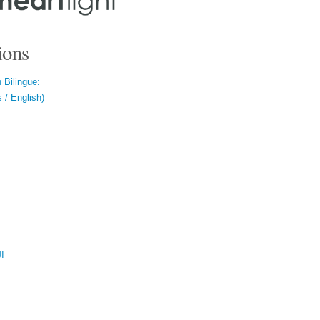
ions
 Bilingue:
 / English)
ال