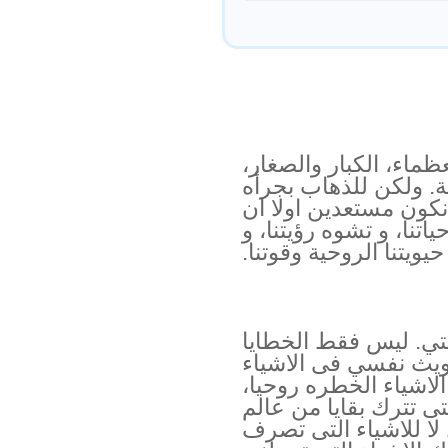
ماء، الكبار والصغار،
. ولكن للذهاب بجرأه
كون مستعدين اولا ان
تنا، و تشوه رؤيتنا، و
ويتنا الروحية وقوتنا.
تي. ليس فقط الخطايا
ويث نفسي فى الاشياء
لاشياء الخطره روحيا،
ى تترك بقايا من عالم
ا للاشياء التى تصرف