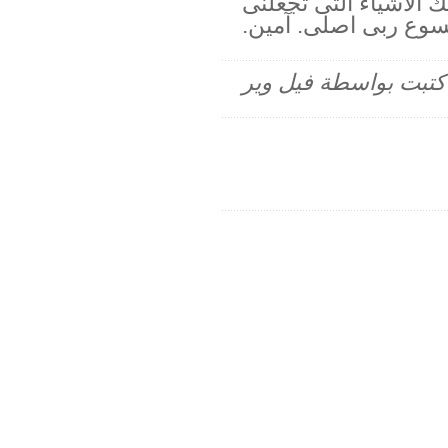
 الاشياء التى تجعلنى
سوع ربى اصلى. آمين.
م كتبت بواسطة فيل وير