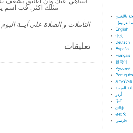
انتباهي عنك وان اعانق بشغف تلك
مثلك اكثر. فب اسم ي
التأملات و الصلاة على آيــة اليو
English
中文
Deutsch
تعليقات
Español
Français
한국어
Русский
Português
ภาษาไทย
لغة العربية
اُردو
हिन्दी
தமிழ்
తెలుగు
فارسی