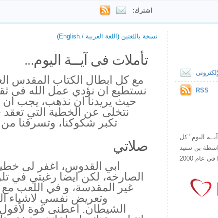
اشترك:
نسخة باللغتين (اللغة العربية / English)
تأملات فى آيــة اليوم...
لكترونى
مع كل ابطال الكتاب المقدس العظ
نستطيع ان نؤدي عمل الله فى ثقة
RSS
حيث يريدنا ان نذهب، يجب ان ن
نتخلى عن الخطية التي تعقد حيا
تكبر شكوكنا، وتسرقنا من حي
ص يقرأ "آيــة اليوم" كل
صلاتي
هذا الموقع فى عام 1998 بواسطة بن ستيد
ابي القدوس، اغفر لى خطي
الصارخه، لكن ايضا رغبتي في تل
غير المقدسة، و في اللعب مع ا
وتعريض نفسي لاشياء الت
الشيطان. اعطنى قوة لأقول ل