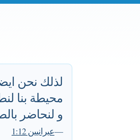
لذلك نحن ايضا
محيطة بنا لنط
و لنحاضر بالص
—
عبرانيين 1:12