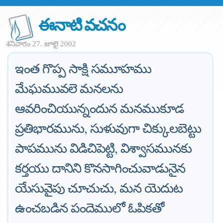
ఈనాటి వచనం
శనివారం 27. జూలై 2002
ఇంత గొప్ప సాక్షి సమూహము
మేఘమువలె మనలను
ఆవరించియున్నందున మనముకూడ
ప్రతిభారమును, సుళువుగా చిక్కులబెట్టు
పాపమును విడిచిపెట్టి, విశ్వాసమునకు
కర్తయు దానిని కొనసాగించువాడునైన
యేసువైపు చూచుచు, మన యెదుట
ఉంచబడిన పందెములో ఓపికతో