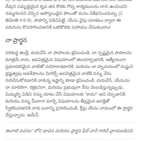
దేవుని సమృద్ధియైన కృప తన కొరకు గొప్ప కార్యములను దాచి ఉంచిందని
నమ్మగలనని చెప్పిన అపొస్తలుడైన పౌలుతో మనం ఏకీభవించవచ్చు (2
తిమోతి 4:6-8). పాపాన్ని విడిచిపెట్టి, యేసు వైపు చూడటం ద్వారా ఈ
పరుగును కొనసాగించడానికి ఒకరికొకరు సహాయం చేసుకుందాం!
నా ప్రార్థన
పరిశుద్ధ తండ్రీ, దయచేసి నా పాపాలను క్షమించండి. నా స్పష్టమైన పాపాలను
మాత్రమే కాదు, అపవిత్రమైన విషయాలలో తలదూర్చడానికి, ఆత్మీయంగా
ప్రమాదకరమైన వాటితో సరసాలాడటానికి, మరియు నా హృదయంలో దుష్టుని
భ్రష్టత్వపు అవశేషాలను మిగిల్చే అపవిత్రమైన వాటికి నన్ను నేను
గురిచేసుకోవడానికి నాకున్న ఇష్టాన్ని కూడా క్షమించండి. దయచేసి, యేసును
నా మాదిరిగా, రక్షకునిగా, మరియు ప్రభువుగా నేను వెంబడిస్తున్నప్పుడు,
మిమ్మల్ని విడిచి నన్ను దూరం చేసే విషయాలకు "కాదు!" అని చెప్పడానికి,
మరియు నన్ను మీలాగా మార్చే విషయాలను తీవ్రమైన ఆసక్తితో
స్వీకరించడానికి నాకు బలాన్ని ప్రసాదించండి. క్రీస్తు యేసు నామంలో ఈ ప్రార్థన
చేస్తున్నాను. ఆమేన్.
ఈనాటి వచనం" లోని భావన మరియు ప్రార్థన ఫీల్ వారే గారిచే వ్రాయబడినవి.