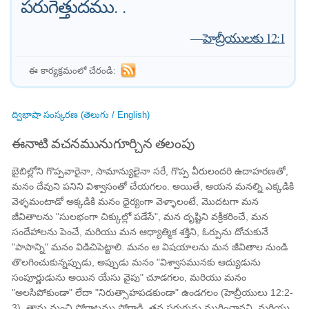
పరుగెత్తుదము. .
—
హెబ్రీయులకు 12:1
ఈ కార్యక్రమంలో చేరండి:
ద్విభాషా సంస్కరణ (తెలుగు / English)
ఈనాటి వచనమునుగూర్చిన తలంపు
బైబిల్లోని గొప్పవారైనా, సామాన్యులైనా సరే, గొప్ప వీరులందరి ఉదాహరణతో,
మనం దేవుని పనిని విశ్వాసంతో చేయగలం. అయితే, ఆయన మనల్ని ఎక్కడికి
వెళ్ళమంటాడో అక్కడికి మనం ధైర్యంగా వెళ్ళాలంటే, మొదటగా మన
జీవితాలను "సులభంగా చిక్కుల్లో పడేసే", మన దృష్టిని వక్రీకరించే, మన
సందేహాలను పెంచే, మరియు మన ఆధ్యాత్మిక శక్తిని, ఓర్పును దోచుకునే
"పాపాన్ని" మనం విడిచిపెట్టాలి. మనం ఆ విషయాలను మన జీవితాల నుండి
తొలగించుకున్నప్పుడు, అప్పుడు మనం "విశ్వాసమునకు ఆద్యుడును
సంపూర్ణుడును అయిన యేసు వైపు" చూడగలం, మరియు మనం
"అలసిపోకుండా" లేదా "నిరుత్సాహపడకుండా" ఉండగలం (హెబ్రీయులు 12:2-
3). తాను మంచి పోరాటము పోరాడి, తన పరుగును ముగించానని, మరియు