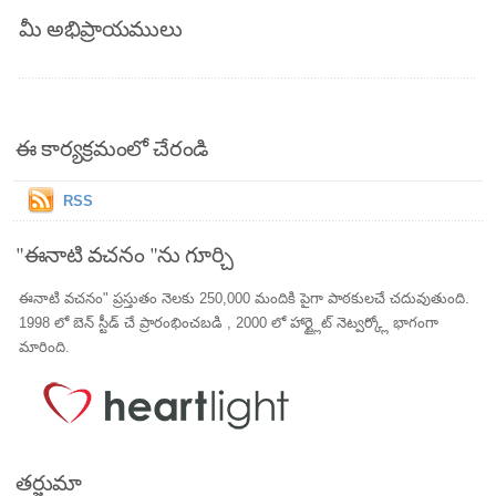
మీ అభిప్రాయములు
ఈ కార్యక్రమంలో చేరండి
RSS
"ఈనాటి వచనం "ను గూర్చి
ఈనాటి వచనం" ప్రస్తుతం నెలకు 250,000 మందికి పైగా పాఠకులచే చదువుతుంది.
1998 లో బెన్ స్టీడ్ చే ప్రారంభించబడి , 2000 లో హార్ట్లైట్ నెట్వర్క్లో భాగంగా
మారింది.
తర్జుమా