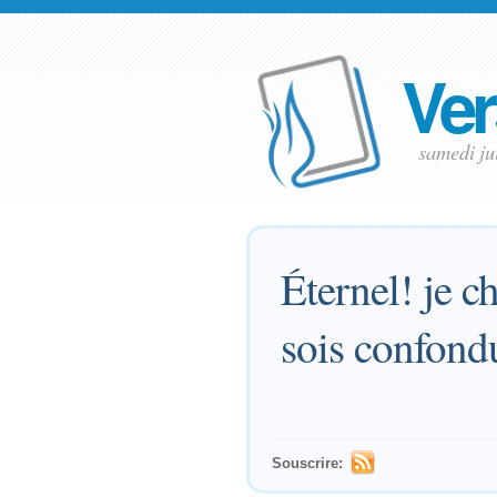
Ver
samedi ju
Éternel! je c
sois confondu
Souscrire: