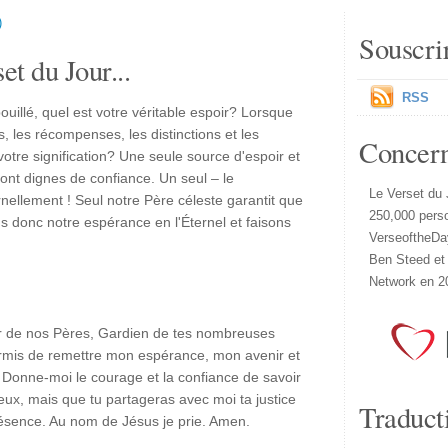
)
Souscri
et du Jour...
RSS
uillé, quel est votre véritable espoir? Lorsque
, les récompenses, les distinctions et les
Concer
votre signification? Une seule source d'espoir et
sont dignes de confiance. Un seul – le
Le Verset du 
llement ! Seul notre Père céleste garantit que
250,000 pers
ons donc notre espérance en l'Éternel et faisons
VerseoftheDa
Ben Steed et
Network en 2
de nos Pères, Gardien de tes nombreuses
rmis de remettre mon espérance, mon avenir et
. Donne-moi le courage et la confiance de savoir
ux, mais que tu partageras avec moi ta justice
Traduct
présence. Au nom de Jésus je prie. Amen.