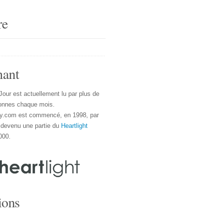
re
nant
Jour est actuellement lu par plus de
onnes chaque mois.
y.com est commencé, en 1998, par
 devenu une partie du
Heartlight
000.
ions