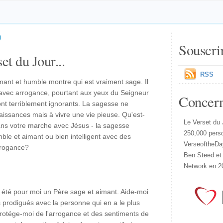
)
Souscri
et du Jour...
RSS
imant et humble montre qui est vraiment sage. Il
ir avec arrogance, pourtant aux yeux du Seigneur
Concer
 sont terriblement ignorants. La sagesse ne
aissances mais à vivre une vie pieuse. Qu'est-
Le Verset du 
ans votre marche avec Jésus - la sagesse
250,000 pers
ble et aimant ou bien intelligent avec des
VerseoftheDa
arrogance?
Ben Steed et
Network en 2
s été pour moi un Père sage et aimant. Aide-moi
 prodigués avec la personne qui en a le plus
, protége-moi de l'arrogance et des sentiments de