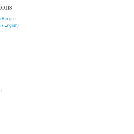
ions
 Bilingue:
 / English)
ال