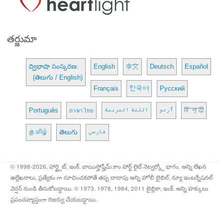
తర్జుమా
ద్విభాషా సంస్కరణ:
English
中文
Deutsch
Español
(తెలుగు / English)
Français
한국어
Русский
Português
ภาษาไทย
اللغة العربية
اُردو
हिन्दी
தமிழ்
తెలుగు
فارسی
© 1998-2026, హార్ట్లైట్, ఇంక్. వాయిస్హోఫ్హీమ్.కాం హార్ట్ లైట్ నెట్వర్క్లో భాగం. అన్ని లేఖన
ఉల్లేఖనాలు, ప్రత్యేకం గా సూచించకపోతే తప్ప దాదాపు అన్ని హోలీ బైబిల్, న్యూ ఇంటర్నేషనల్
వెర్షన్ నుండి తీసుకోబడ్డాయి. © 1973, 1978, 1984, 2011 బైబ్లికా, ఇంక్. అన్ని హక్కులు
ప్రపంచవ్యాప్తంగా రిజర్వు చేయబడ్డాయి.