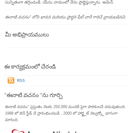
సున్నితంగా తగ్గించండి. యేసు నామంలో నేను ప్రార్థిస్తున్నాను. ఆమెన్.
ఈనాటి వచనం" లోని భావన మరియు ప్రార్థన ఫీల్ వారే గారిచే వ్రాయబడినవి.
మీ అభిప్రాయములు
ఈ కార్యక్రమంలో చేరండి
RSS
"ఈనాటి వచనం "ను గూర్చి
ఈనాటి వచనం" ప్రస్తుతం నెలకు 250,000 మందికి పైగా పాఠకులచే చదువుతుంది.
1998 లో బెన్ స్టీడ్ చే ప్రారంభించబడి , 2000 లో హార్ట్లైట్ నెట్వర్క్లో భాగంగా
మారింది.