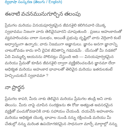
ద్విభాషా సంస్కరణ (తెలుగు / English)
ఈనాటి వచనమునుగూర్చిన తలంపు
ప్రేమగల మరియు వినయపూర్వకమైన జీవనశైలి కలిగినవారి యొక్క
స్వభావము నిజంగా వారు తెలివైనవారని చూపుతుంది . ప్రజలు అహంకారంతో
వ్యవహరించడం చాలా సులభం, అయితే ప్రభువు దృష్టిలో వారు వెర్రివారి కంటే
అధ్వాన్నంగా ఉన్నారు; వారు నిజముగా అజ్ఞానులు. జ్ఞానం అనగా జ్ఞానాన్ని
చాటుకోవడం కాదు కానీ దైవిక జీవితాన్ని గడపడమే . యేసుతో మీ నడకలో
ఏది మిమ్మల్ని ఆయనను పోలినట్లు చేస్తుంది అది — వినయపూర్వకమైన
మరియు ప్రేమతో కూడిన జీవనశైలి ద్వారా వ్యక్తీకరించబడిన జ్ఞానమా లేదా
ఆధిక్యత మరియు అహంకార భావాలతో తెలివైన మరియు ఇతరులకంటే
హెచ్చించుకునే స్వభావమా ?
నా ప్రార్థన
ప్రేమగల కాపరి, మీరు నాకు తెలివైన మరియు ప్రేమగల తండ్రి అని నాకు
తెలుసు. మీరు నాపై చూపిన సంరక్షణను ఈ రోజు అత్యంత అవసరమైన
వ్యక్తితో పంచుకోవడానికి నాకు సహాయం చేయండి. దయచేసి అహంకారం
మరియు ఆధిక్యత యొక్క భావాల నుండి నన్ను రక్షించండి మరియు మీ
చేతుల్లో నన్ను మరింత ఉపయోగకరమైన సాధనంగా మార్చే మార్గాల్లో నన్ను