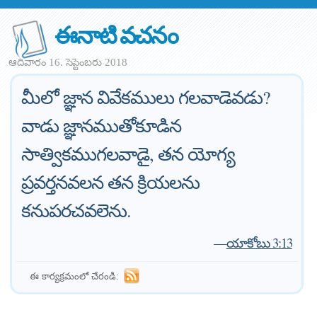
ఈనాటి వచనం
ఆదివారం 16. సెప్టెంబరు 2018
మీలో జ్ఞాన వివేకములు గలవాడెవడు?
వాడు జ్ఞానముతోకూడిన
సాత్వికముగలవాడై, తన యోగ్య
ప్రవర్తనవలన తన క్రియలను
కనుపరచవలెను.
—
యాకోబు 3:13
ఈ కార్యక్రమంలో చేరండి: