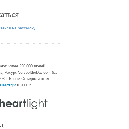
аться
аться на рассылку
тают более 250 000 людей
ц. Ресурс VerseoftheDay.com был
98 г. Беном Стридом и стал
Heartlight
в 2000 г.
д