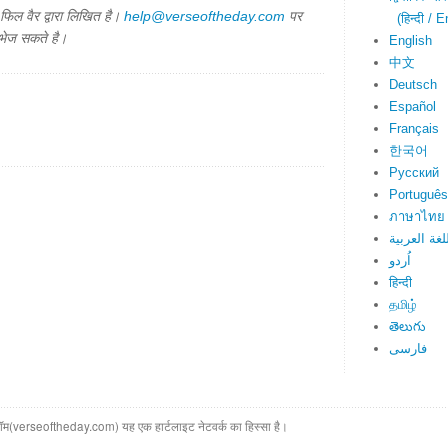
िल वैर द्वारा लिखित है।
help@verseoftheday.com
पर
(हिन्दी / E
 भेज सकते है।
English
中文
Deutsch
Español
Français
한국어
Русский
Português
ภาษาไทย
لغة العربية
اُردو
हिन्दी
தமிழ்
తెలుగు
فارسی
(verseoftheday.com) यह एक हार्टलाइट नेटवर्क का हिस्सा है।