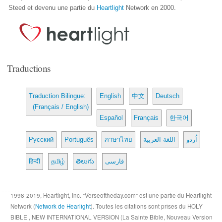
Steed et devenu une partie du
Heartlight
Network en 2000.
Traductions
Traduction Bilingue:
English
中文
Deutsch
(Français / English)
Español
Français
한국어
Русский
Português
ภาษาไทย
اللغة العربية
اُردو
हिन्दी
தமிழ்
తెలుగు
فارسی
1998-2019, Heartlight, Inc. "Verseoftheday.com" est une partie du Heartlight
Network (
Network de Hearlight
). Toutes les citations sont prises du HOLY
BIBLE , NEW INTERNATIONAL VERSION (La Sainte Bible, Nouveau Version