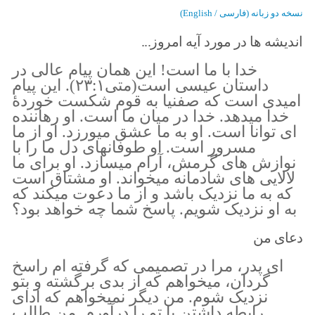
نسخه دو زبانه (فارسی / English)
اندیشه ها در مورد آیه امروز...
خدا با ما است! این همان پیام عالی در
داستان عیسی است(متی۲۳:۱). این پیام
امیدی است که صفنیا به قوم شکست خوردهٔ
خدا میدهد. خدا در میان ما است. او رهاننده
ای توانا است. او به ما عشق میورزد. او از ما
مسرور است. او طوفانهای دل ما را با
نوازش های گرمش، آرام میسازد. او برای ما
لالایی های شادمانه میخواند. او مشتاق است
که به ما نزدیک باشد و از ما دعوت میکند که
به او نزدیک شویم. پاسخ شما چه خواهد بود؟
دعای من
ای پدر، مرا در تصمیمی که گرفته ام راسخ
گردان، میخواهم که از بدی برگشته و بتو
نزدیک شوم. من دیگر نمیخواهم که ادای
رابطه داشتن با تو را درآورم. من طالب