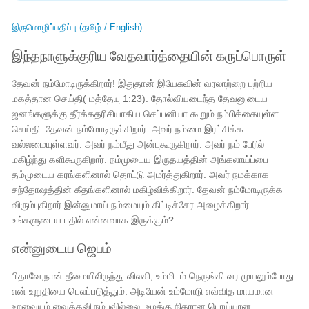
இருமொழிப்பதிப்பு (தமிழ் / English)
இந்தநாளுக்குரிய வேதவார்த்தையின் கருப்பொருள்
தேவன் நம்மோடிருக்கிறார்! இதுதான் இயேசுவின் வரலாற்றை பற்றிய
மகத்தான செய்தி( மத்தேயு 1:23). தோல்வியடைந்த தேவனுடைய
ஜனங்களுக்கு தீர்க்கதரிசியாகிய செப்பனியா கூறும் நம்பிக்கையுள்ள
செய்தி. தேவன் நம்மோடிருக்கிறார். அவர் நம்மை இரட்சிக்க
வல்லமையுள்ளவர். அவர் நம்மீது அன்புகூருகிறார். அவர் நம் பேரில்
மகிழ்ந்து களிகூருகிறார். நம்முடைய இருதயத்தின் அங்கலாய்ப்பை
தம்முடைய கரங்களினால் தொட்டு அமர்த்துகிறார். அவர் நமக்காக
சந்தோஷத்தின் கீதங்களினால் மகிழ்விக்கிறார். தேவன் நம்மோடிருக்க
விரும்புகிறார் இன்னுமாய் நம்மையும் கிட்டிச்சேர அழைக்கிறார்.
உங்களுடைய பதில் என்னவாக இருக்கும்?
என்னுடைய ஜெபம்
பிதாவே,நான் தீமையிலிருந்து விலகி, உம்மிடம் நெருங்கி வர முயலும்போது
என் உறுதியை பெலப்படுத்தும். அடியேன் உம்மோடு எவ்வித மாயமான
உறவையும் வைக்கவிரும்பவில்லை. உமக்கு நிகரான பொய்யான