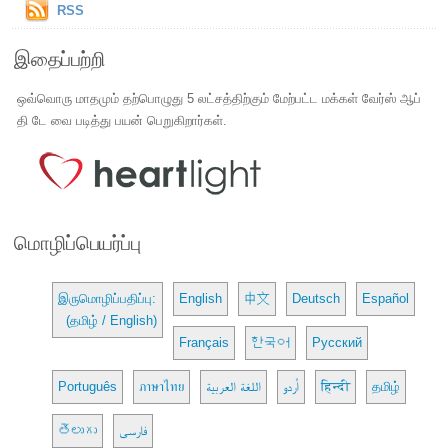
RSS
இதைப்பற்றி
ஒவ்வொரு மாதமும் தற்பொழுது 5 லட்சத்திற்கும் மேற்பட்ட மக்கள் வேர்ஸ் ஆப்
தி டே வை படித்து பயன் பெறுகிறார்கள்.
மொழிப்பெயர்ப்பு
இருமொழிப்பதிப்பு:
English
中文
Deutsch
Español
(தமிழ் / English)
Français
한국어
Русский
Português
ภาษาไทย
اللغة العربية
اُردو
हिन्दी
தமிழ்
తెలుగు
فارسی