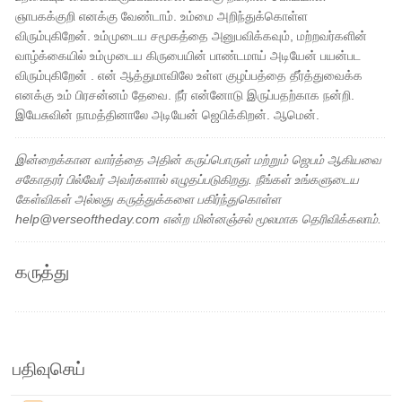
ஞாபகக்குறி எனக்கு வேண்டாம். உம்மை அறிந்துக்கொள்ள
விரும்புகிறேன். உம்முடைய சமூகத்தை அனுபவிக்கவும், மற்றவர்களின்
வாழ்க்கையில் உம்முடைய கிருபையின் பாண்டமாய் அடியேன் பயன்பட
விரும்புகிறேன் . என் ஆத்துமாவிலே உள்ள குழப்பத்தை தீர்த்துவைக்க
எனக்கு உம் பிரசன்னம் தேவை. நீர் என்னோடு இருப்பதற்காக நன்றி.
இயேசுவின் நாமத்தினாலே அடியேன் ஜெபிக்கிறன். ஆமென்.
இன்றைக்கான வார்த்தை அதின் கருப்பொருள் மற்றும் ஜெபம் ஆகியவை
சகோதரர் பில்வேர் அவர்களால் எழுதப்படுகிறது. நீங்கள் உங்களுடைய
கேள்விகள் அல்லது கருத்துக்களை பகிர்ந்துகொள்ள
help@verseoftheday.com என்ற மின்னஞ்சல் மூலமாக தெரிவிக்கலாம்.
கருத்து
பதிவுசெய்