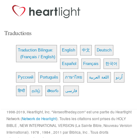
Traductions
Traduction Bilingue:
English
中文
Deutsch
(Français / English)
Español
Français
한국어
Русский
Português
ภาษาไทย
اللغة العربية
اُردو
हिन्दी
தமிழ்
తెలుగు
فارسی
1998-2019, Heartlight, Inc. "Verseoftheday.com" est une partie du Heartlight
Network (
Network de Hearlight
). Toutes les citations sont prises du HOLY
BIBLE , NEW INTERNATIONAL VERSION (La Sainte Bible, Nouveau Version
International). 1978 , 1984 , 2011 par Biblica, Inc . Tous droits