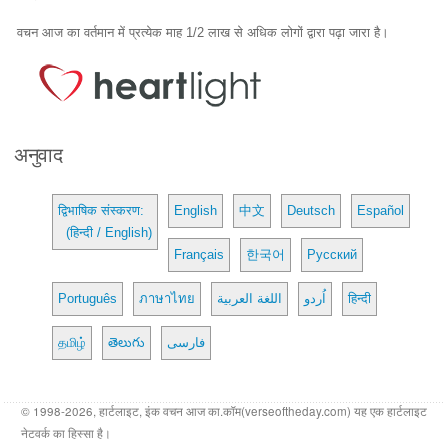
वचन आज का वर्तमान में प्रत्येक माह 1/2 लाख से अधिक लोगों द्वारा पढ़ा जारा है।
अनुवाद
द्विभाषिक संस्करण:
English
中文
Deutsch
Español
(हिन्दी / English)
Français
한국어
Русский
Português
ภาษาไทย
اللغة العربية
اُردو
हिन्दी
தமிழ்
తెలుగు
فارسی
© 1998-2026, हार्टलाइट, इंक वचन आज का.कॉम(verseoftheday.com) यह एक हार्टलाइट
नेटवर्क का हिस्सा है।