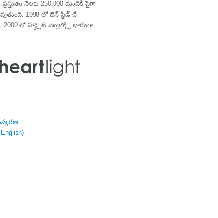
్రస్తుతం నెలకు 250,000 మందికి పైగా
తుంది. 1998 లో బెన్ స్టీడ్ చే
 2000 లో హార్ట్లైట్ నెట్వర్క్లో భాగంగా
ంస్కరణ:
 English)