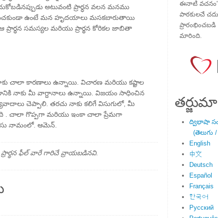
ఈనాటి వచనం" ప
ోబడినప్పుడు అటువంటి ప్రార్ధన వలన మనము
పాఠకులచే చదువు
లించకుండా ఉంటే మన హృదయాలు మసకబారుతాయి
ప్రారంభించబడి ,
ప్రార్ధన సమస్యల మరియు ప్రార్థన కోరికల జాబితా
మారింది.
 నాకు చాలా కారణాలు ఉన్నాయి. విచారణ మరియు కష్టాల
డానికి నాకు మీ వాగ్దానాలు ఉన్నాయి. విజయం సాధించిన
తర్జుమా
వాదాలు చెప్పాలి. తరచు నాకు కలిగే విసుగులో, మీ
ది . చాలా గొప్పగా మరియు ఇంకా చాలా ప్రేమగా
ద్విభాషా స
యేసు నామంలో. ఆమెన్.
(తెలుగు /
English
్థన ఫీల్ వారే గారిచే వ్రాయబడినవి.
中文
Deutsch
Español
ు
Français
한국어
Русский