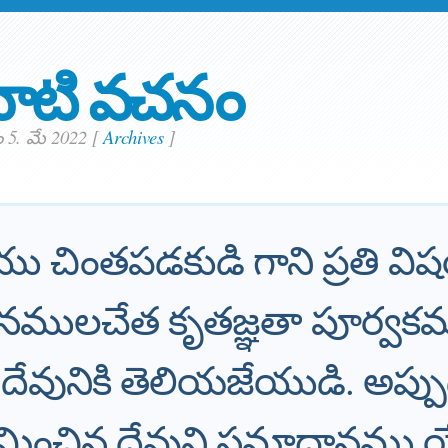
ాటి వచనం
 5. మే 2022
[
Archives
]
చియు చింతపడకుడి గాని ప్రతి
జ్ఞాపనములచేత కృతజ్ఞతా పూర్వక
దేవునికి తెలియజేయుడి. అప్ప
మించిన దేవుని సమాధానము యేసు