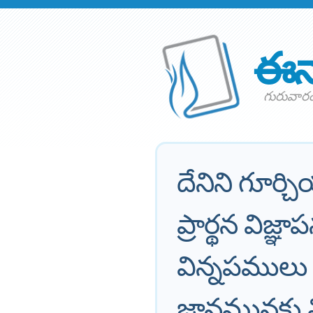
ఈన
గురువారం
దేనిని గూర్
ప్రార్థన వి
విన్నపములు 
జ్ఞానమునకు 