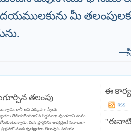
ృదయములకును మీ తలంపులక
ును.
—
ఫ
ఈ కార్య
గూర్చిన తలంపు
RSS
ున్నాడు. కానీ అవి ఎక్కువగా స్వీయ-
ృతజ్ఞతలు తెలియజేయడానికి సిద్ధముగా వుండలాని మనం
"ఈనాటి
కోరుకుంటున్నాడు. మన ప్రార్థనను అభ్యర్దించే పదాలుగా
రార్థనలో నుండి కృతజ్ఞతలు తెలుపుట మరియు