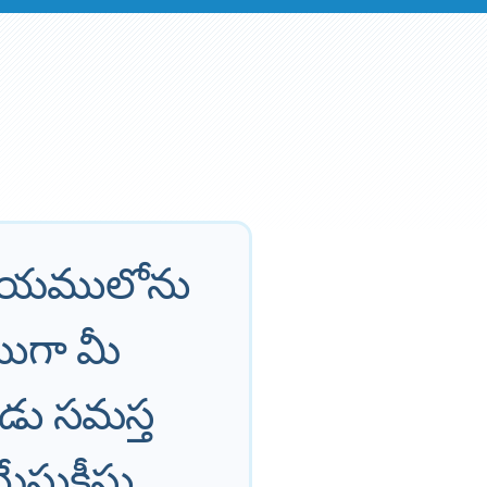
 విషయములోను
ముగా మీ
ుడు సమస్త
క్రీస్తు