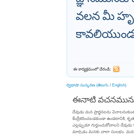
వలన మీ హ
కావలియుండ
ఈ కార్యక్రమంలో చేరండి:
ద్విభాషా సంస్కరణ (తెలుగు / English)
ఈనాటి వచనమును
దేవుడు మన ప్రార్థనలను వినాలనుకుంట
కేంద్రీకరించబడకుండా ఉండటానికి, క
ఎల్లప్పుడూ గుర్తుంచుకోవాలని దేవుడు 
మార్చడం మనకు చాలా సులభం. మన ప్