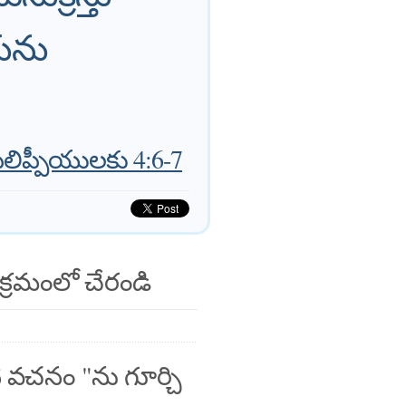
ును
ిలిప్పీయులకు 4:6-7
క్రమంలో చేరండి
 వచనం "ను గూర్చి