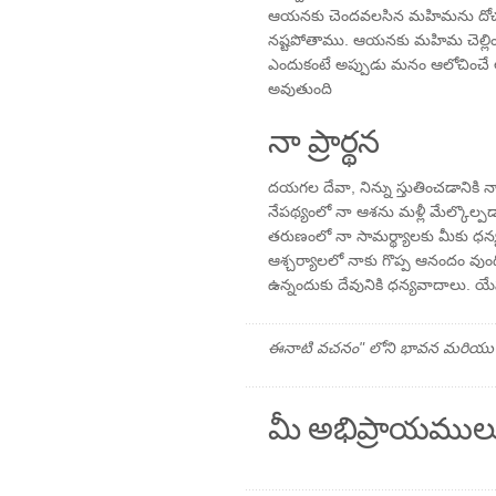
ఆయనకు చెందవలసిన మహిమను దోచుక
నష్టపోతాము. ఆయనకు మహిమ చెల్
ఎందుకంటే అప్పుడు మనం ఆలోచించే ఆ 
అవుతుంది
నా ప్రార్థన
దయగల దేవా, నిన్ను స్తుతించడానికి
నేపథ్యంలో నా ఆశను మళ్లీ మేల్కొల్ప
తరుణంలో నా సామర్థ్యాలకు మీకు ధన్య
ఆశ్చర్యాలలో నాకు గొప్ప ఆనందం వుం
ఉన్నందుకు దేవునికి ధన్యవాదాలు. 
ఈనాటి వచనం" లోని భావన మరియు ప్రార
మీ అభిప్రాయముల