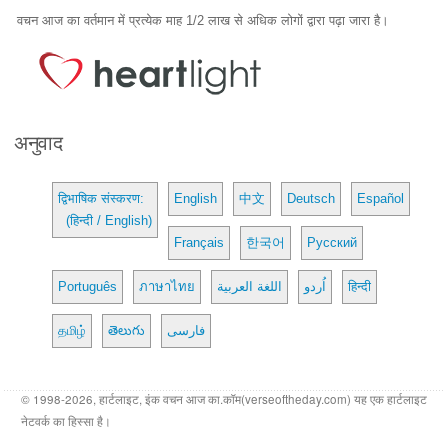
वचन आज का वर्तमान में प्रत्येक माह 1/2 लाख से अधिक लोगों द्वारा पढ़ा जारा है।
अनुवाद
द्विभाषिक संस्करण:
English
中文
Deutsch
Español
(हिन्दी / English)
Français
한국어
Русский
Português
ภาษาไทย
اللغة العربية
اُردو
हिन्दी
தமிழ்
తెలుగు
فارسی
© 1998-2026, हार्टलाइट, इंक वचन आज का.कॉम(verseoftheday.com) यह एक हार्टलाइट
नेटवर्क का हिस्सा है।