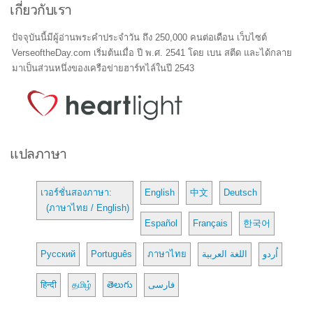
เกี่ยวกับเรา
ปัจจุบันนี้มีผู้อ่านพระคำประจำวัน ถึง 250,000 คนต่อเดือน เว็บไซต์
VerseoftheDay.com เริ่มต้นเมื่อ ปี พ.ศ. 2541 โดย เบน สตีด และได้กลาย
มาเป็นส่วนหนึ่งของเครือข่ายฮาร์ทไล์ในปี 2543
แปลภาษา
เวอร์ชั่นสองภาษา:
English
中文
Deutsch
(ภาษาไทย / English)
Español
Français
한국어
Русский
Português
ภาษาไทย
اللغة العربية
اُردو
हिन्दी
தமிழ்
తెలుగు
فارسی