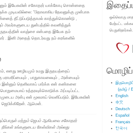
இதைப்ப
யினும் இயேசுவின் சகோதரர் யாக்கோபு சொன்னதை
ருக்க முடியவில்லை: "பிதாவாகிய தேவனுக்கு முன்பாக
ஒவ்வொரு மாதமு
ன்னைத் தீட்டுப்படுத்தாமல் காத்துக்கொண்டு ,
மேற்பட்ட மக்க
் அவர்களுடைய துன்பத்தில் கவனித்துக்
பெறுகிறார்கள்
ருதயத்தின் வாஞ்சை என்பதை இயேசு தம்
ார் . இனி அதைத் தொடர்வது நம் கரங்களில்
்
மொழிப்ப
கமும், எனது ஊழியமும் உமது இருதயத்தைப்
 பராமரிப்பையும் , பாதுகாவலையும் , அன்பையும்
இருமொழிப்ப
ை இன்னும் தெளிவாகப் பார்க்க என் கண்களை
(தமிழ் / E
ு பொறுமையாய் உத்தரவுக்கொடுக்க அப்படிப்பட்ட
English
்முடைய அன்பு என் மூலமாய் வெளிப்படும். இயேசுவின்
中文
 ஜெபிக்கிறேன். ஆமென்.
Deutsch
Español
ப்பொருள் மற்றும் ஜெபம் ஆகியவை சகோதரர்
Français
ு. நீங்கள் உங்களுடைய கேள்விகள் அல்லது
한국어