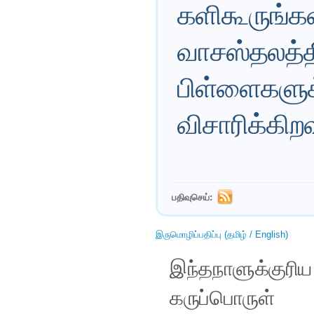
களிகூருங்கள
வாசஸ்தலத்தி
பிள்ளைகளுக்
விசாரிக்கிறவ
பதிவுசெய்:
இருமொழிப்பதிப்பு (தமிழ் / English)
இந்தநாளுக்குரி
கருப்பொருள்