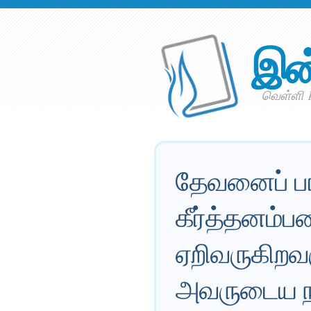
இன
வெள்ளி 
தேவனைப் ப
கீர்த்தனம்ப
ஏறிவருகிறவர
அவருடைய நா