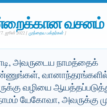
்றைக்கான வசனம்
17. ஜூன் 2022
[
முந்தைய பக்தர்கள்
]
ாடி, அவருடைய நாமத்தைக்
ண்ணுங்கள், வானாந்தரங்களில
ுக்கு வழியை ஆயத்தப்படுத்த
மம் யேகோவா, அவருக்கு மு