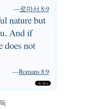
—
로마서 8:9
ul nature but
ou. And if
e does not
—
Romans 8:9
독