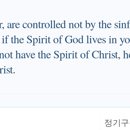
 are controlled not by the sinf
 if the Spirit of God lives in y
ot have the Spirit of Christ, h
ist.
정기구