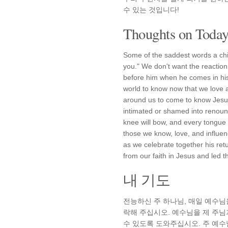
수 있는 것입니다!
Thoughts on Today'
Some of the saddest words a chil
you." We don't want the reaction
before him when he comes in his
world to know now that we love
around us to come to know Jesu
intimated or shamed into renoun
knee will bow, and every tongue 
those we know, love, and influe
as we celebrate together his re
from our faith in Jesus and led 
내 기도
전능하신 주 하나님, 매일 예수님
락해 주십시오. 예수님을 제 주님
수 있도록 도와주십시오. 주 예수