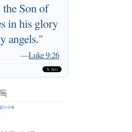
 the Son of
 in his glory
ly angels."
—
Luke 9:26
독
 정기구독