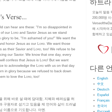
하트라
오늘의 말씀 묵상
s Verse...
200,000명
VerseoftheD
d can hear are these: "I'm so disappointed in
해 시작하여 
 of our
Lord
and Savior Jesus as we stand
함께하고 있습
 glory to be, "I'm ashamed of you!" We want the
 and honor Jesus as our
Lord
. We want those
s as their Savior and
Lord
, too! We refuse to be
cing our Savior. We know that one day, every
will confess that Jesus is
Lord
! But we want
다른 
nce to acknowledge the
Lord
with us on that day
turn in glory because we refused to back down
them to love the
Lord
, too!
English
中文
Deutsch
Español
을 위해 바로 설 때에 담대함, 지혜와 배려심을 허
Français
과 구원자로 섬기고 있음을 제 언어와 삶이 드러낼
한국어
님 이름으로 기도합니다. 아멘.
Русский